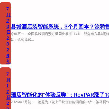
7
月
2
县城酒店装智能系统，3个月回本？涂鸦
0
日
今年五一，全国县域酒店预订量同比暴涨114%，部分南方县城涨
2
是：这些撑起…
0
2
6
年
7
月
1
7
酒店智能化的”体验反噬”：RevPAR涨
日
2026年7月初，一篇题为《花上千块住智能酒店的中产，被马桶
2