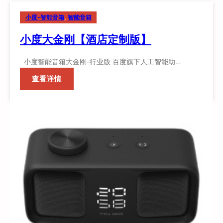
小度-智能音箱
, 
智能音箱
小度大金刚【酒店定制版】
小度智能音箱大金刚-行业版 百度旗下人工智能助…
：
查看详情
小
度
大
金
刚
【酒
店
定
制
版】