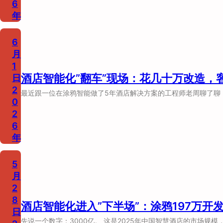
6
年
6
月
1
酒店智能化”翻车”现场：花几十万改造，
日
2
最近跟一位在涂鸦智能做了5年酒店解决方案的工程师老周聊了聊，
0
2
6
年
5
月
2
8
酒店智能化进入”下半场”：涂鸦197万
日
先说一个数字：3000亿。 这是2025年中国智慧酒店的市场规模，