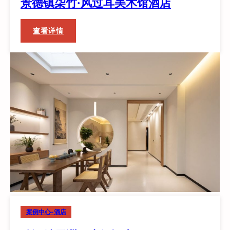
景德镇柒竹·风过耳美术馆酒店
：
查看详情
景
德
镇
柒
竹
·
风
过
耳
美
术
馆
酒
店
案例中心-酒店