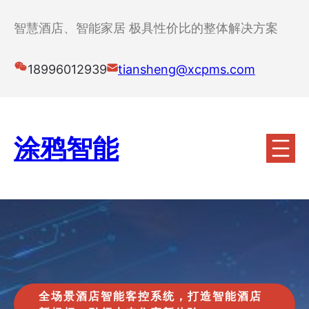
跳
至
智慧酒店、智能家居 极具性价比的整体解决方案
内
容
18996012939
tiansheng@xcpms.com
涂鸦智能
全场景酒店智能客控系统，打造智能酒店