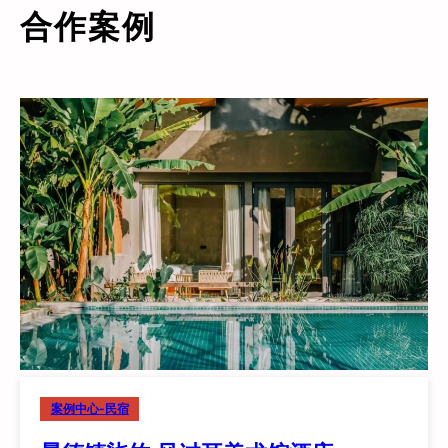
定
合作案例
制
版】
案例中心-民宿