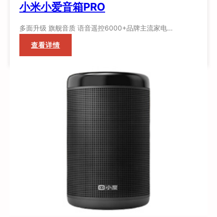
小米小爱音箱PRO
多面升级 旗舰音质 语音遥控6000+品牌主流家电…
：
查看详情
小
米
小
爱
音
箱
PRO