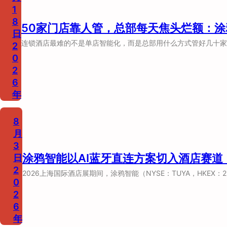
1
8
50家门店靠人管，总部每天焦头烂额：涂鸦
日
连锁酒店最难的不是单店智能化，而是总部用什么方式管好几十家店
2
0
2
6
年
8
月
3
涂鸦智能以AI蓝牙直连方案切入酒店赛
日
2
2026上海国际酒店展期间，涂鸦智能（NYSE：TUYA，HKEX：
0
2
6
年