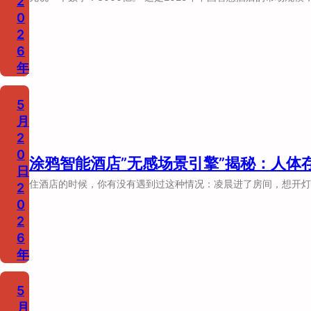
2
0
2
6
年
5
月
2
0
涂鸦智能酒店”无感场景引擎”揭秘：人体
日
住酒店的时候，你有没有遇到过这种情况：凌晨进了房间，想开灯
2
0
2
6
年
5
月