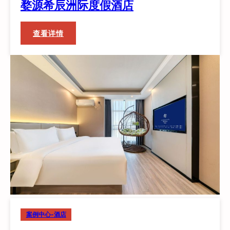
婺源希辰洲际度假酒店
：
查看详情
婺
源
希
辰
洲
际
度
假
酒
店
案例中心-酒店