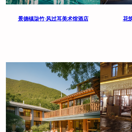
景德镇柒竹·风过耳美术馆酒店
花