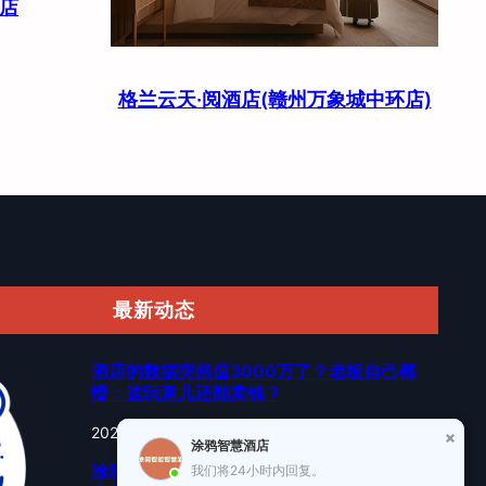
店
格兰云天·阅酒店(赣州万象城中环店)
最新动态
酒店的数据突然值3000万了？老板自己都
懵：这玩意儿还能卖钱？
2026年6月，杭州黄龙…
涂鸦智慧酒店
涂鸦智能以AI蓝牙直连方案切入酒店赛道：去
我们将24小时内回复。