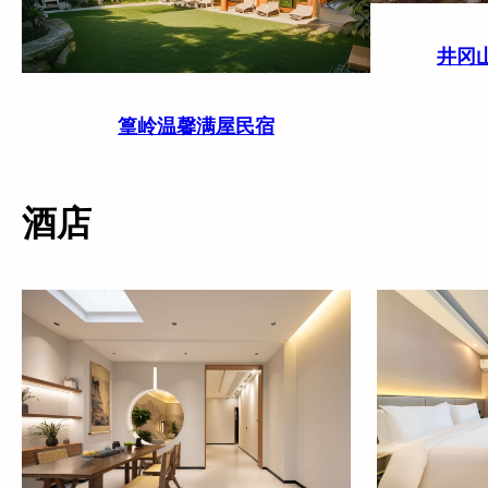
井冈
篁岭温馨满屋民宿
酒店