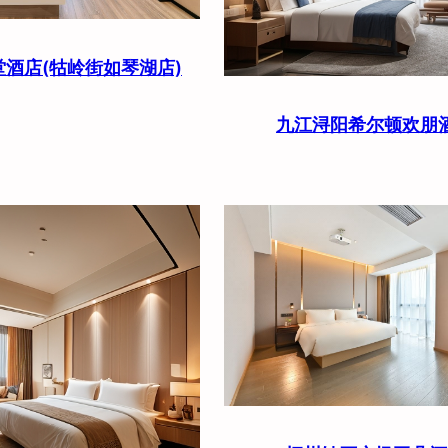
酒店(牯岭街如琴湖店)
九江浔阳希尔顿欢朋