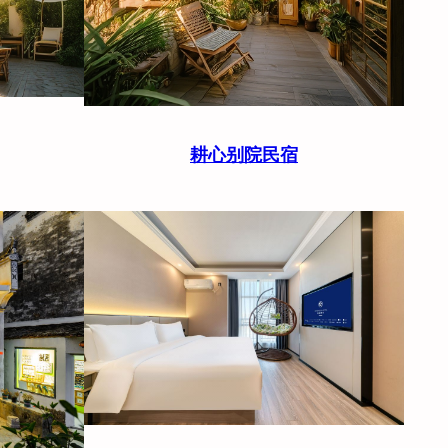
耕心别院民宿