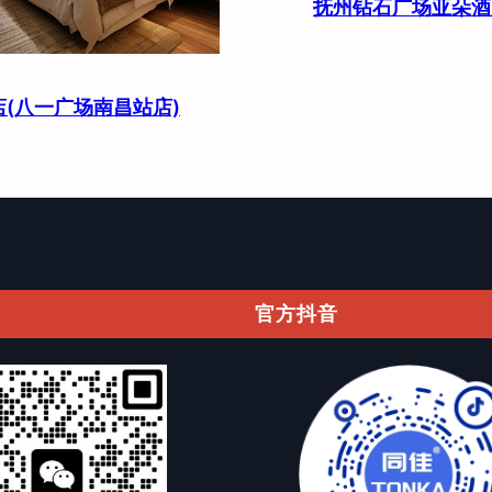
抚州钻石广场亚朵酒
(八一广场南昌站店)
官方抖音