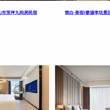
山市茨坪九间房民宿
简白·美宿(婺源李坑景