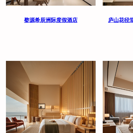
婺源希辰洲际度假酒店
庐山花径堂