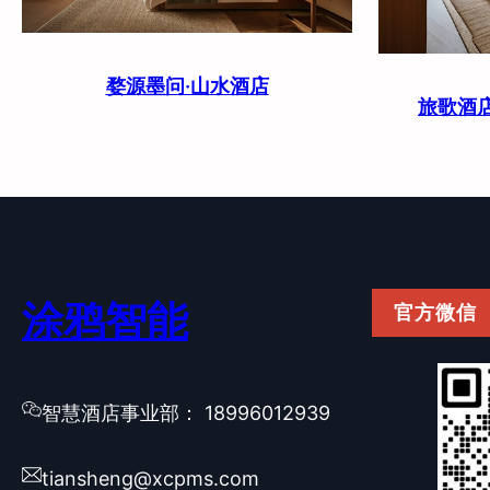
婺源墨问·山水酒店
旅歌酒店
涂鸦智能
官方微信
智慧酒店事业部： 18996012939
tiansheng@xcpms.com