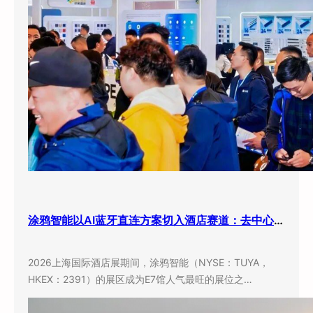
涂鸦智能以AI蓝牙直连方案切入酒店赛道：去中心化架构破解智能化改造三大痛点
2026上海国际酒店展期间，涂鸦智能（NYSE：TUYA，
HKEX：2391）的展区成为E7馆人气最旺的展位之…