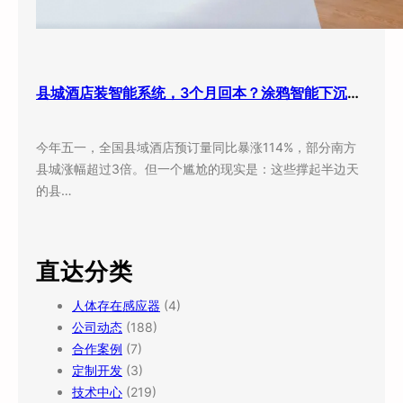
县城酒店装智能系统，3个月回本？涂鸦智能下沉市场打法曝光
今年五一，全国县域酒店预订量同比暴涨114%，部分南方
县城涨幅超过3倍。但一个尴尬的现实是：这些撑起半边天
的县…
直达分类
人体存在感应器
(4)
公司动态
(188)
合作案例
(7)
定制开发
(3)
技术中心
(219)