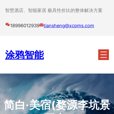
跳
至
智慧酒店、智能家居 极具性价比的整体解决方案
内
容
18996012939
tiansheng@xcpms.com
涂鸦智能
简白·美宿(婺源李坑景