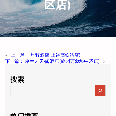
区店)
«
上一篇：
星程酒店(上饶高铁站店)
下一篇：
格兰云天·阅酒店(赣州万象城中环店)
»
搜索
S
e
a
r
c