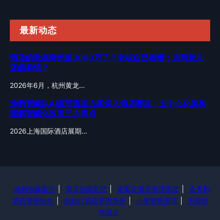
最新动态
酒店的数据突然值3000万了？老板自己都懵：这玩意儿
还能卖钱？
2026年6月，杭州黄龙…
涂鸦智能以AI蓝牙直连方案切入酒店赛道：去中心化架构
破解智能化改造三大痛点
2026上海国际酒店展期…
涂鸦智能客控
|
酒店智能客控
|
蓝客云酒店管理系统
|
金天鹅
酒店管理软件
|
别样红酒店管理系统
|
小度智慧酒店
|
天猫智
慧酒店