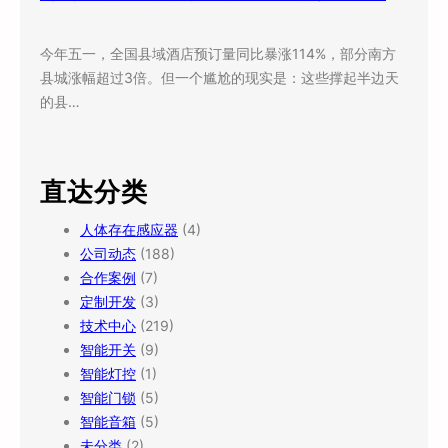
今年五一，全国县域酒店预订量同比暴涨114%，部分南方
县城涨幅超过3倍。但一个尴尬的现实是：这些撑起半边天
的县…
直达分类
人体存在感应器
(4)
公司动态
(188)
合作案例
(7)
定制开发
(3)
技术中心
(219)
智能开关
(9)
智能灯控
(1)
智能门锁
(5)
智能音箱
(5)
未分类
(2)