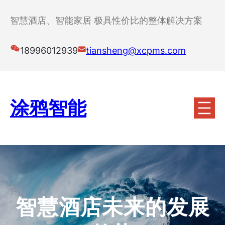
跳
至
智慧酒店、智能家居 极具性价比的整体解决方案
内
容
18996012939
tiansheng@xcpms.com
涂鸦智能
智慧酒店未来的发展