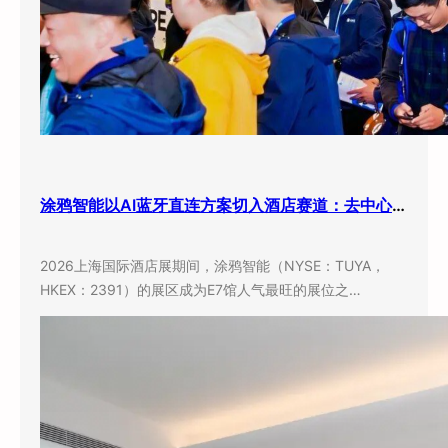
涂鸦智能以AI蓝牙直连方案切入酒店赛道：去中心化架构破解智能化改造三大痛点
2026上海国际酒店展期间，涂鸦智能（NYSE：TUYA，
HKEX：2391）的展区成为E7馆人气最旺的展位之…