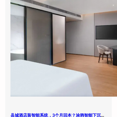
县城酒店装智能系统，3个月回本？涂鸦智能下沉市场打法曝光