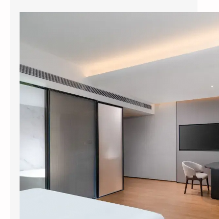
县城酒店装智能系统，3个月回本？涂鸦智能下沉市场打法曝光
今年五一，全国县域酒店预订量同比暴涨
114%，部分南方县城涨幅超过3倍。但一个尴
尬的现实是：这些撑起半边天的县…