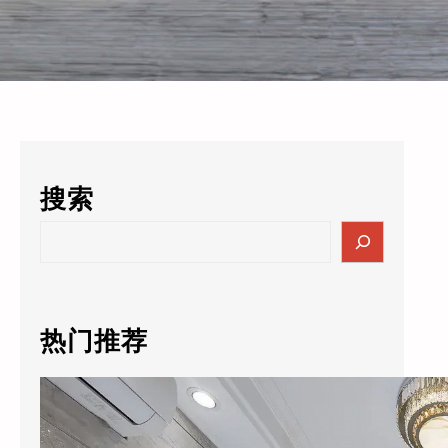
搜索
S
e
a
r
c
热门推荐
h
酒店的数据突然值3000万了？老板自己都懵：这玩意儿还能卖钱？