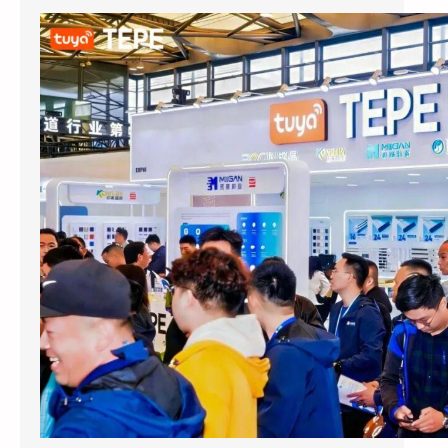
涂鸦智能以AI蓝牙直连方案切入酒店赛道：去中心化架构破解智能化改造三大痛点
2026上海国际酒店展期间，涂鸦智能
（NYSE：TUYA，HKEX：2391）的展区成为
E7馆人气最旺的展位之…