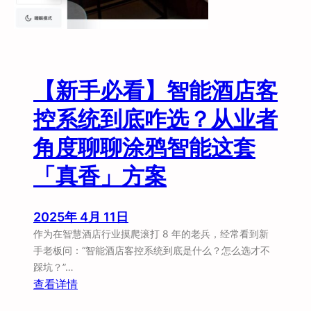
么
好
多
人
跟
【新手必看】智能酒店客
我
推
控系统到底咋选？从业者
荐
角度聊聊涂鸦智能这套
涂
鸦
「真香」方案
智
能
？
2025年 4月 11日
作为在智慧酒店行业摸爬滚打 8 年的老兵，经常看到新
手老板问：“智能酒店客控系统到底是什么？怎么选才不
踩坑？”…
：
查看详情
【