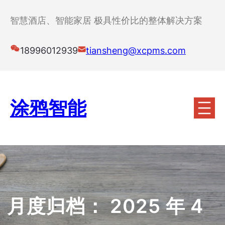
跳
至
智慧酒店、智能家居 极具性价比的整体解决方案
内
容
18996012939
tiansheng@xcpms.com
涂鸦智能
月度归档：
2025 年 4