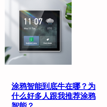
鸦
智
能
做
了
3
年
智
慧
酒
店
，
聊
聊
我
涂鸦智能到底牛在哪？为
踩
过
什么好多人跟我推荐涂鸦
的
智能？
坑