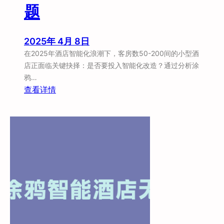
题
业
者
角
2025年 4月 8日
度
在2025年酒店智能化浪潮下，客房数50-200间的小型酒
聊
店正面临关键抉择：是否要投入智能化改造？通过分析涂
聊
鸦…
涂
：
查看详情
鸦
中
智
小
能
酒
这
店
套
经
「
费
真
紧
香
张
」
”
方
涂
案
鸦