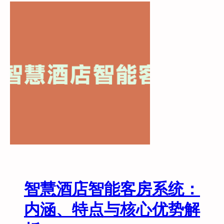
智
能
酒
店
无
线
客
控
方
案
免
布
线
方
案
智慧酒店智能客房系统：
解
决
内涵、特点与核心优势解
行