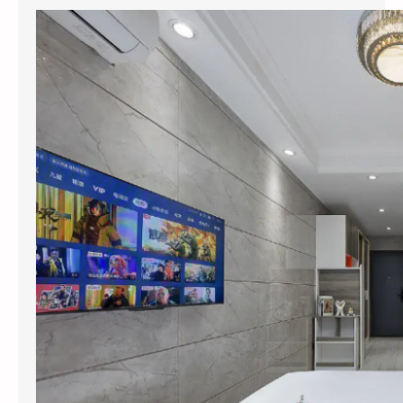
内
涵
、
特
点
与
核
心
优
势
解
析