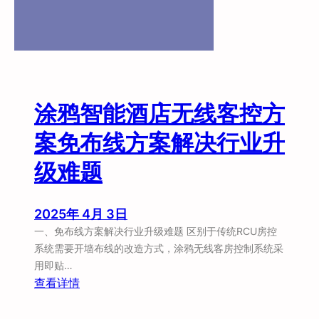
智
能
化
客
控
系
涂鸦智能酒店无线客控方
统
”
案免布线方案解决行业升
升
级难题
级
难
题
2025年 4月 3日
一、免布线方案解决行业升级难题 区别于传统RCU房控
系统需要开墙布线的改造方式，涂鸦无线客房控制系统采
用‌即贴…
：
查看详情
涂
鸦