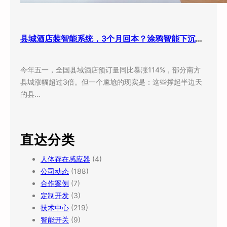
县城酒店装智能系统，3个月回本？涂鸦智能下沉市场打法曝光
今年五一，全国县域酒店预订量同比暴涨114%，部分南方
县城涨幅超过3倍。但一个尴尬的现实是：这些撑起半边天
的县…
直达分类
人体存在感应器
(4)
公司动态
(188)
合作案例
(7)
定制开发
(3)
技术中心
(219)
智能开关
(9)