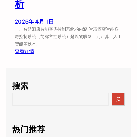
析
业
升
级
2025年 4月 1日
难
一、智慧酒店智能客房控制系统的内涵 智慧酒店智能客
题
房控制系统（简称客控系统）是以物联网、云计算、人工
智能等技术…
：
查看详情
智
慧
酒
店
搜索
智
能
S
客
e
房
a
系
r
统
c
热门推荐
：
h