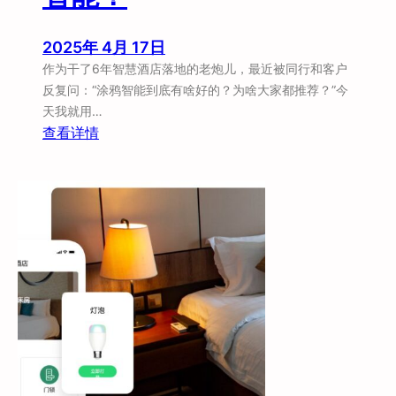
和
摸
2025年 4月 17日
到
作为干了6年智慧酒店落地的老炮儿，最近被同行和客户
的
反复问：“涂鸦智能到底有啥好的？为啥大家都推荐？”今
门
天我就用…
道
：
查看详情
涂
鸦
智
能
到
底
牛
在
哪
？
为
什