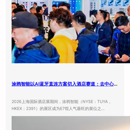
涂鸦智能以AI蓝牙直连方案切入酒店赛道：去中心化架构破解智能化改造三大痛点
2026上海国际酒店展期间，涂鸦智能（NYSE：TUYA，
HKEX：2391）的展区成为E7馆人气最旺的展位之…