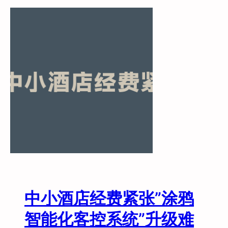
新
手
必
看
】
智
能
酒
店
客
控
系
统
到
底
咋
中小酒店经费紧张”涂鸦
选
？
智能化客控系统”升级难
从