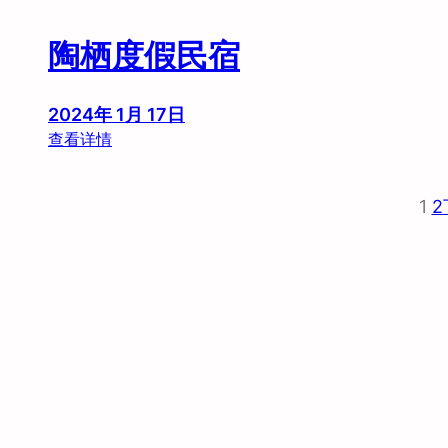
陶栖度假民宿
2024年 1月 17日
：
查看详情
陶
栖
1
2
度
假
民
宿