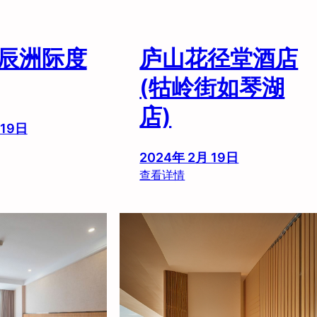
辰洲际度
庐山花径堂酒店
(牯岭街如琴湖
店)
 19日
2024年 2月 19日
：
查看详情
庐
山
花
径
堂
酒
店
(