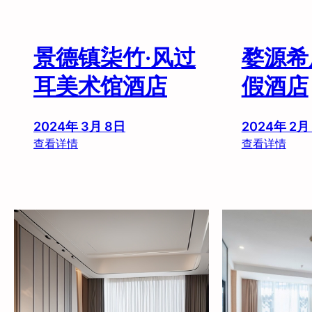
景德镇柒竹·风过
婺源希
耳美术馆酒店
假酒店
2024年 3月 8日
2024年 2月
：
：
查看详情
查看详情
景
婺
德
源
镇
希
柒
辰
竹
洲
·
际
风
度
过
假
耳
酒
美
店