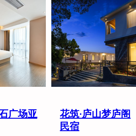
·
山
水
酒
店
石广场亚
花筑·庐山梦庐阁
民宿