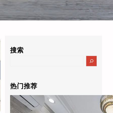
搜索
S
e
a
r
c
热门推荐
h
酒店的数据突然值3000万了？老板自己都懵：这玩意儿还能卖钱？