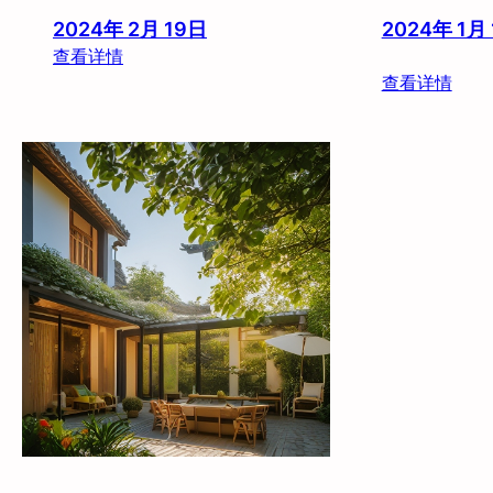
2024年 2月 19日
2024年 1月
：
查看详情
旅
：
查看详情
歌
抚
酒
州
店
钻
(
石
八
广
一
场
广
亚
场
朵
南
酒
昌
店
站
店
)