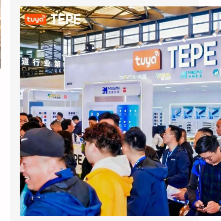
涂鸦智能以AI蓝牙直连方案切入酒店赛道：去中心化架构破解智能化改造三大痛点
2026上海国际酒店展期间，涂鸦智能
（NYSE：TUYA，HKEX：2391）的展区成为
E7馆人气最旺的展位之…