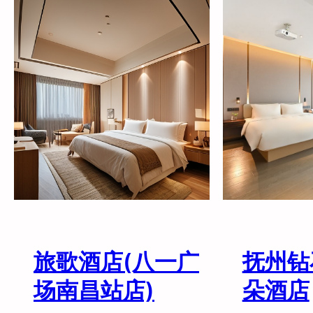
大
希
酒
尔
店
顿
(
欢
上
朋
饶
酒
中
店
心
广
场
步
行
街
店
)
旅歌酒店(八一广
抚州钻
场南昌站店)
朵酒店