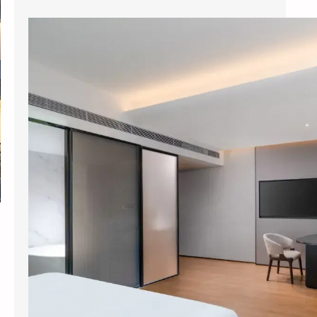
县城酒店装智能系统，3个月回本？涂鸦智能下沉市场打法曝光
今年五一，全国县域酒店预订量同比暴涨
114%，部分南方县城涨幅超过3倍。但一个尴
尬的现实是：这些撑起半边天的县…