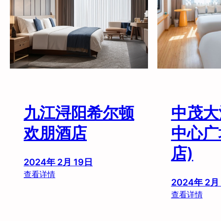
术
馆
酒
店
九江浔阳希尔顿
中茂大
欢朋酒店
中心广
店)
2024年 2月 19日
：
查看详情
2024年 2月
九
：
查看详情
江
中
浔
茂
阳