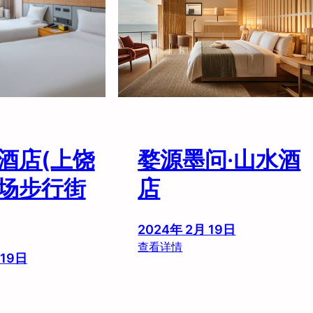
牯
岭
街
如
琴
湖
店
)
酒店(上饶
婺源墨问·山水酒
场步行街
店
2024年 2月 19日
：
查看详情
 19日
婺
源
墨
问