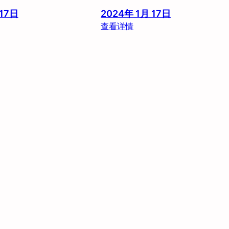
 17日
2024年 1月 17日
：
查看详情
花
筑
·
庐
山
梦
庐
阁
民
宿