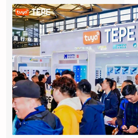
涂鸦智能以AI蓝牙直连方案切入酒店赛道：去中心化架构破解智能化改造三大痛点
2026上海国际酒店展期间，涂鸦智能
（NYSE：TUYA，HKEX：2391）的展区成为
E7馆人气最旺的展位之…