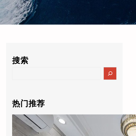
搜索
S
e
a
r
c
热门推荐
h
酒店的数据突然值3000万了？老板自己都懵：这玩意儿还能卖钱？