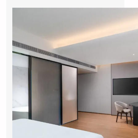
县城酒店装智能系统，3个月回本？涂鸦智能下沉市场打法曝光
今年五一，全国县域酒店预订量同比暴涨
114%，部分南方县城涨幅超过3倍。但一个尴
尬的现实是：这些撑起半边天的县…