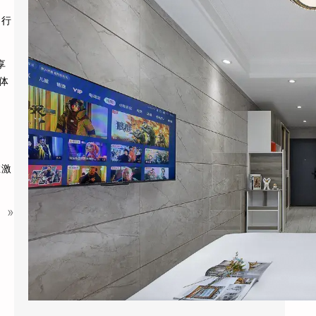
2026年6月，杭州黄龙饭店管理集团干了一件
为行
让同行看不懂的事：他们把旗下”黄龙旅行家”
…
享
体
在激
»