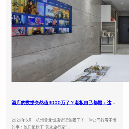
酒店的数据突然值3000万了？老板自己都懵：这玩意儿还能卖钱？
2026年6月，杭州黄龙饭店管理集团干了一件让同行看不懂
的事：他们把旗下”黄龙旅行家”…