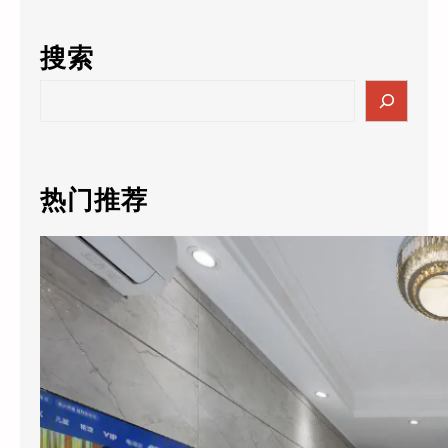
搜索
S
e
a
r
c
热门推荐
h