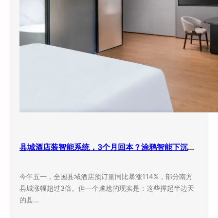
县城酒店装智能系统，3个月回本？涂鸦智能下沉市场打法曝光
今年五一，全国县域酒店预订量同比暴涨114%，部分南方
县城涨幅超过3倍。但一个尴尬的现实是：这些撑起半边天
的县…