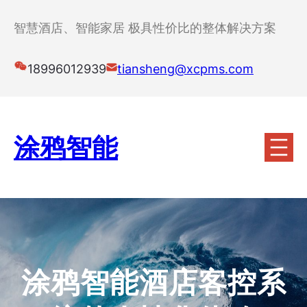
跳
至
智慧酒店、智能家居 极具性价比的整体解决方案
内
容
18996012939
tiansheng@xcpms.com
涂鸦智能
涂鸦智能酒店客控系