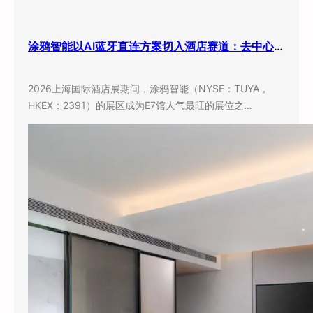
涂鸦智能以AI蓝牙直连方案切入酒店赛道：去中心化架构破解智能化改造三大痛点
2026上海国际酒店展期间，涂鸦智能（NYSE：TUYA，
HKEX：2391）的展区成为E7馆人气最旺的展位之…