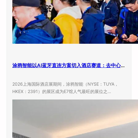
涂鸦智能以AI蓝牙直连方案切入酒店赛道：去中心化架构破解智能化改造三大痛点
2026上海国际酒店展期间，涂鸦智能（NYSE：TUYA，
HKEX：2391）的展区成为E7馆人气最旺的展位之…