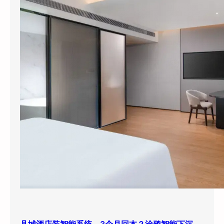
县城酒店装智能系统，3个月回本？涂鸦智能下沉市场打法曝光