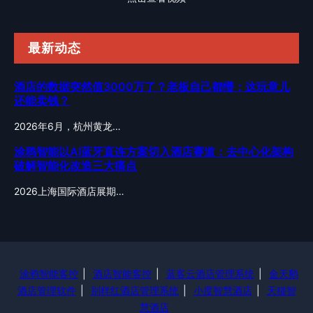
最新动态
酒店的数据突然值3000万了？老板自己都懵：这玩意儿
还能卖钱？
2026年6月，杭州黄龙…
涂鸦智能以AI蓝牙直连方案切入酒店赛道：去中心化架构
破解智能化改造三大痛点
2026上海国际酒店展期…
涂鸦智能客控
|
酒店智能客控
|
蓝客云酒店管理系统
|
金天鹅
酒店管理软件
|
别样红酒店管理系统
|
小度智慧酒店
|
天猫智
慧酒店