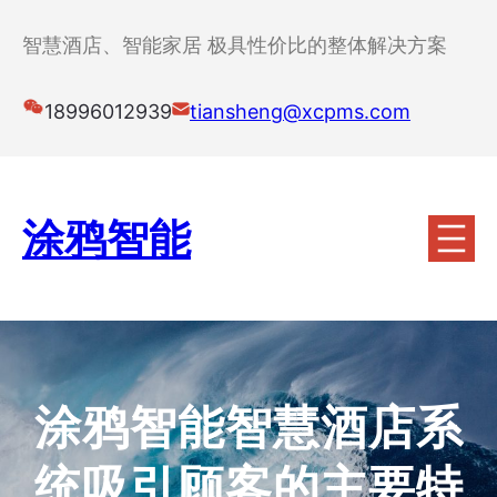
跳
至
智慧酒店、智能家居 极具性价比的整体解决方案
内
容
18996012939
tiansheng@xcpms.com
涂鸦智能
涂鸦智能智慧酒店系
统吸引顾客的主要特