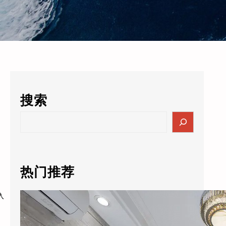
搜索
S
e
a
r
c
热门推荐
h
入
酒店的数据突然值3000万了？老板自己都懵：这玩意儿还能卖钱？