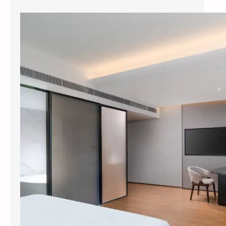
县城酒店装智能系统，3个月回本？涂鸦智能下沉市场打法曝光
今年五一，全国县域酒店预订量同比暴涨
114%，部分南方县城涨幅超过3倍。但一个尴
尬的现实是：这些撑起半边天的县…