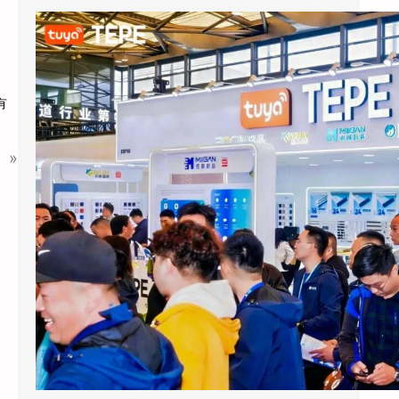
涂鸦智能以AI蓝牙直连方案切入酒店赛道：去中心化架构破解智能化改造三大痛点
2026上海国际酒店展期间，涂鸦智能
有
（NYSE：TUYA，HKEX：2391）的展区成为
E7馆人气最旺的展位之…
»