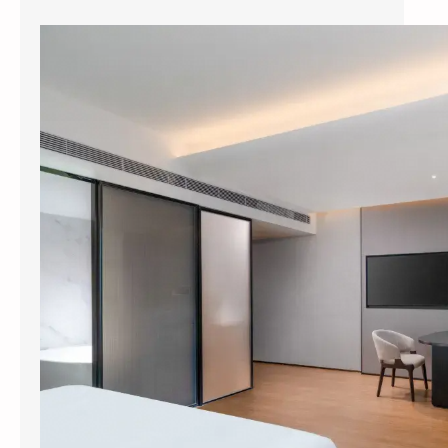
县城酒店装智能系统，3个月回本？涂鸦智能下沉市场打法曝光
今年五一，全国县域酒店预订量同比暴涨
114%，部分南方县城涨幅超过3倍。但一个尴
尬的现实是：这些撑起半边天的县…