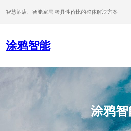
跳
至
智慧酒店、智能家居 极具性价比的整体解决方案
内
容
涂鸦智能
涂鸦智