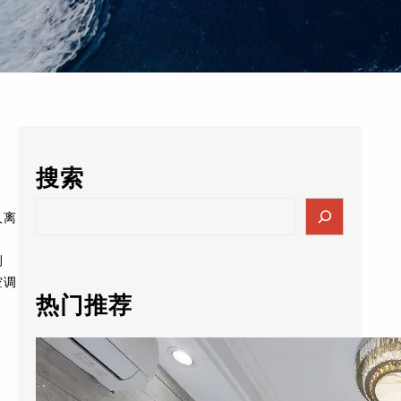
搜索
S
人离
e
a
例
r
空调
c
热门推荐
h
酒店的数据突然值3000万了？老板自己都懵：这玩意儿还能卖钱？