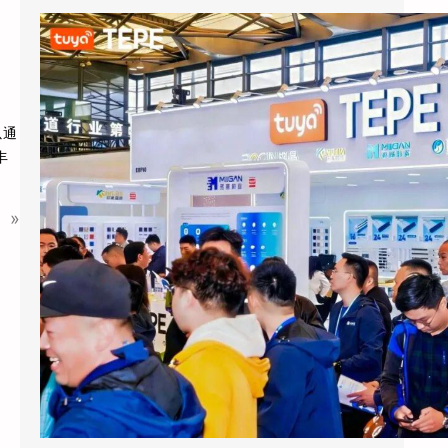
涂鸦智能以AI蓝牙直连方案切入酒店赛道：去中心化架构破解智能化改造三大痛点
2026上海国际酒店展期间，涂鸦智能
以通
（NYSE：TUYA，HKEX：2391）的展区成为
丰
E7馆人气最旺的展位之…
»