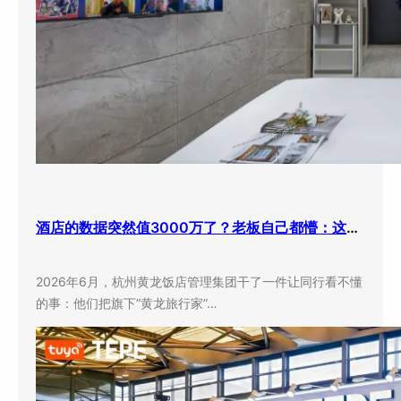
酒店的数据突然值3000万了？老板自己都懵：这玩意儿还能卖钱？
2026年6月，杭州黄龙饭店管理集团干了一件让同行看不懂
的事：他们把旗下”黄龙旅行家”…