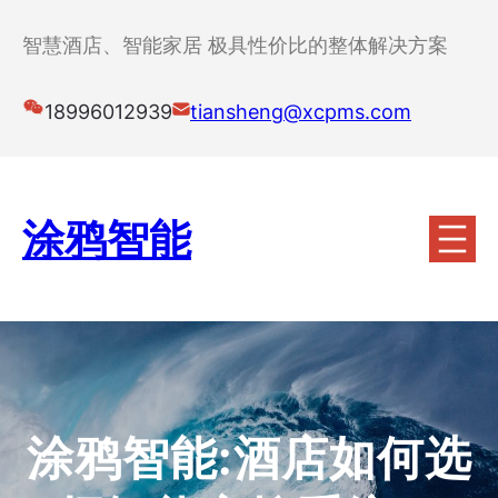
跳
至
智慧酒店、智能家居 极具性价比的整体解决方案
内
容
18996012939
tiansheng@xcpms.com
涂鸦智能
涂鸦智能:酒店如何选