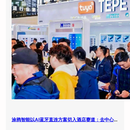
涂鸦智能以AI蓝牙直连方案切入酒店赛道：去中心化架构破解智能化改造三大痛点