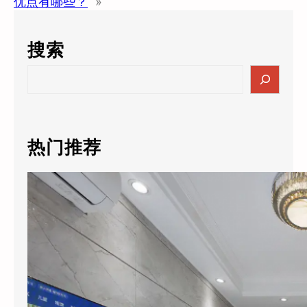
优点有哪些？
»
搜索
S
e
a
r
c
热门推荐
h