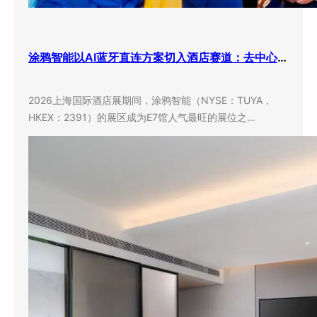
涂鸦智能以AI蓝牙直连方案切入酒店赛道：去中心化架构破解智能化改造三大痛点
2026上海国际酒店展期间，涂鸦智能（NYSE：TUYA，
HKEX：2391）的展区成为E7馆人气最旺的展位之…