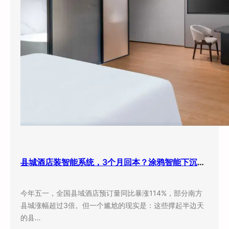
县城酒店装智能系统，3个月回本？涂鸦智能下沉市场打法曝光
今年五一，全国县域酒店预订量同比暴涨114%，部分南方
县城涨幅超过3倍。但一个尴尬的现实是：这些撑起半边天
的县…