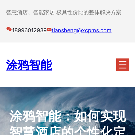
跳
至
智慧酒店、智能家居 极具性价比的整体解决方案
内
容
18996012939
tiansheng@xcpms.com
涂鸦智能
涂鸦智能：如何实现
智慧酒店的个性化定