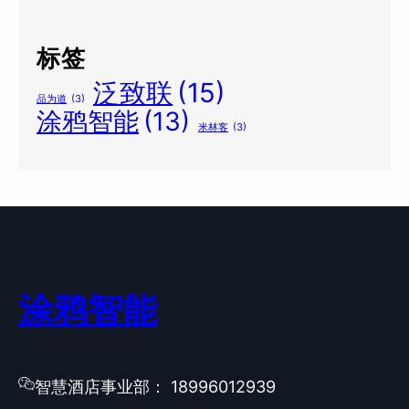
标签
泛致联
(15)
品为道
(3)
涂鸦智能
(13)
米林客
(3)
涂鸦智能
智慧酒店事业部： 18996012939