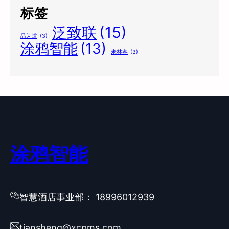
标签
泛致联
(15)
品为道
(3)
涂鸦智能
(13)
米林客
(3)
涂鸦智能
智慧酒店事业部： 18996012939
tiansheng@xcpms.com