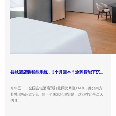
县城酒店装智能系统，3个月回本？涂鸦智能下沉市场打法曝光
今年五一，全国县域酒店预订量同比暴涨114%，部分南方
县城涨幅超过3倍。但一个尴尬的现实是：这些撑起半边天
的县…