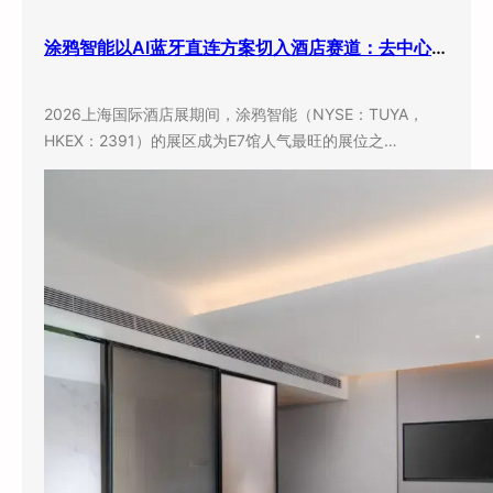
涂鸦智能以AI蓝牙直连方案切入酒店赛道：去中心化架构破解智能化改造三大痛点
2026上海国际酒店展期间，涂鸦智能（NYSE：TUYA，
HKEX：2391）的展区成为E7馆人气最旺的展位之…