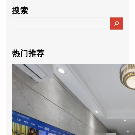
搜索
S
e
a
r
c
热门推荐
h