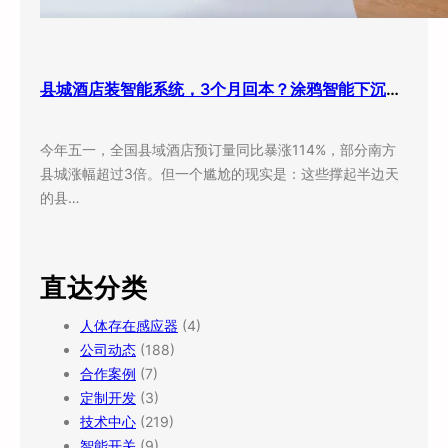
县城酒店装智能系统，3个月回本？涂鸦智能下沉市场打法曝光
今年五一，全国县域酒店预订量同比暴涨114%，部分南方
县城涨幅超过3倍。但一个尴尬的现实是：这些撑起半边天
的县…
直达分类
人体存在感应器
(4)
公司动态
(188)
合作案例
(7)
定制开发
(3)
技术中心
(219)
智能开关
(9)