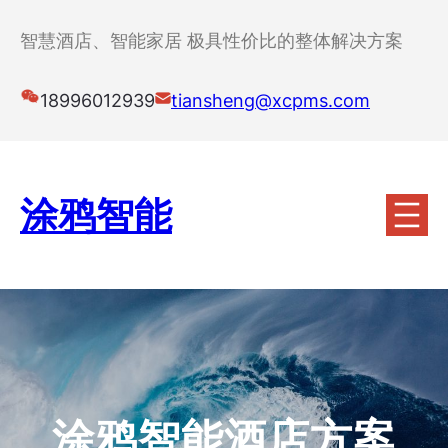
跳
至
智慧酒店、智能家居 极具性价比的整体解决方案
内
容
18996012939
tiansheng@xcpms.com
涂鸦智能
涂鸦智能酒店方案