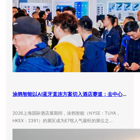
涂鸦智能以AI蓝牙直连方案切入酒店赛道：去中心化架构破解智能化改造三大痛点
2026上海国际酒店展期间，涂鸦智能（NYSE：TUYA，
HKEX：2391）的展区成为E7馆人气最旺的展位之…