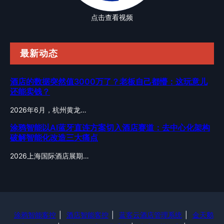
点击查看视频
最新动态
酒店的数据突然值3000万了？老板自己都懵：这玩意儿
还能卖钱？
2026年6月，杭州黄龙…
涂鸦智能以AI蓝牙直连方案切入酒店赛道：去中心化架构
破解智能化改造三大痛点
2026上海国际酒店展期…
涂鸦智能客控
|
酒店智能客控
|
蓝客云酒店管理系统
|
金天鹅