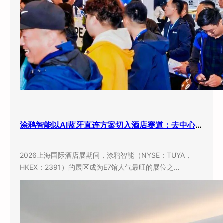
涂鸦智能以AI蓝牙直连方案切入酒店赛道：去中心化架构破解智能化改造三大痛点
2026上海国际酒店展期间，涂鸦智能（NYSE：TUYA，
HKEX：2391）的展区成为E7馆人气最旺的展位之…