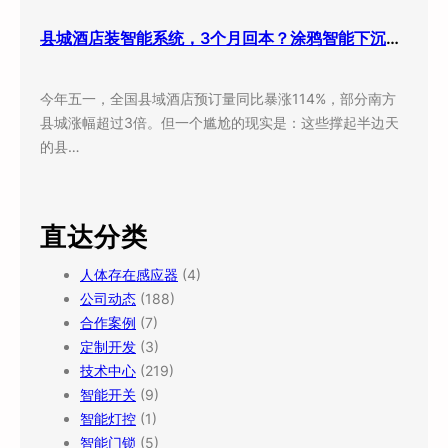
县城酒店装智能系统，3个月回本？涂鸦智能下沉市场打法曝光
今年五一，全国县域酒店预订量同比暴涨114%，部分南方
县城涨幅超过3倍。但一个尴尬的现实是：这些撑起半边天
的县…
直达分类
人体存在感应器
(4)
公司动态
(188)
合作案例
(7)
定制开发
(3)
技术中心
(219)
智能开关
(9)
智能灯控
(1)
智能门锁
(5)