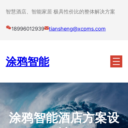
跳
至
智慧酒店、智能家居 极具性价比的整体解决方案
内
容
18996012939
tiansheng@xcpms.com
涂鸦智能
涂鸦智能酒店方案设