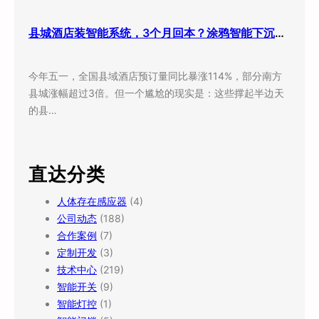
县城酒店装智能系统，3个月回本？涂鸦智能下沉市场打法曝光
今年五一，全国县域酒店预订量同比暴涨114%，部分南方
县城涨幅超过3倍。但一个尴尬的现实是：这些撑起半边天
的县…
直达分类
人体存在感应器
(4)
公司动态
(188)
合作案例
(7)
定制开发
(3)
技术中心
(219)
智能开关
(9)
智能灯控
(1)