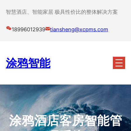
跳
至
智慧酒店、智能家居 极具性价比的整体解决方案
内
容
18996012939
tiansheng@xcpms.com
涂鸦智能
涂鸦酒店客房智能管