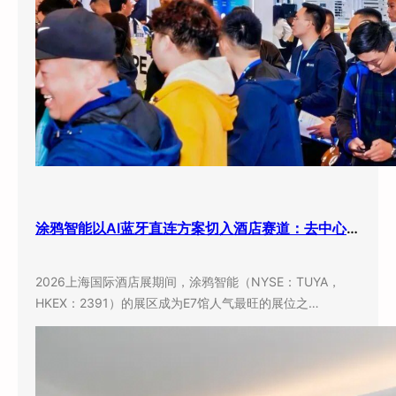
涂鸦智能以AI蓝牙直连方案切入酒店赛道：去中心化架构破解智能化改造三大痛点
2026上海国际酒店展期间，涂鸦智能（NYSE：TUYA，
HKEX：2391）的展区成为E7馆人气最旺的展位之…