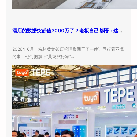
酒店的数据突然值3000万了？老板自己都懵：这玩意儿还能卖钱？
2026年6月，杭州黄龙饭店管理集团干了一件让同行看不懂
的事：他们把旗下”黄龙旅行家”…