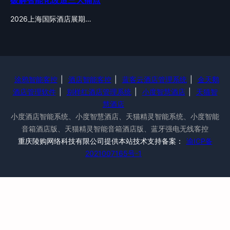
破解智能化改造三大痛点
2026上海国际酒店展期…
涂鸦智能客控
|
酒店智能客控
|
蓝客云酒店管理系统
|
金天鹅
酒店管理软件
|
别样红酒店管理系统
|
小度智慧酒店
|
天猫智
慧酒店
小度酒店智能系统、小度智慧酒店、天猫精灵智能系统、小度智能
音箱酒店版、天猫精灵智能音箱酒店版、蓝牙强电无线客控
重庆陵购网络科技有限公司提供本站技术支持备案：
渝ICP备
2021007165号-1