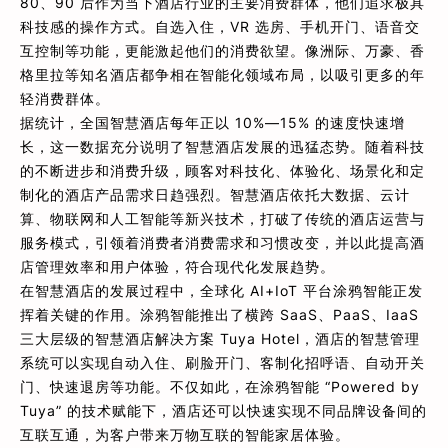
80、90 后作为当下酒店行业的主要消费群体，他们追求极具
科技感的操作方式。自选入住，VR 选房、手机开门、语音交
互控制等功能，更能激起他们的消费欲望。像洲际、万豪、香
格里拉等知名酒店都争相在智能化领域布局，以吸引更多的年
轻消费群体。
据统计，全国智慧酒店每年正以 10%—15% 的速度快速增
长，这一数据充分说明了智慧酒店发展的迅猛态势。随着科技
的不断进步和消费升级，顾客对科技化、体验化、场景化和定
制化的酒店产品需求日趋强烈。智慧酒店依托大数据、云计
算、物联网和人工智能等新兴技术，打破了传统的酒店运营与
服务模式，引领着消费者消费需求和习惯改变，并以此提高酒
店管理效率和用户体验，符合现代化发展趋势。
在智慧酒店的发展过程中，全球化 AI+IoT 平台涂鸦智能正发
挥着关键的作用。涂鸦智能推出了横跨 SaaS、PaaS、IaaS
三大层级的智慧酒店解决方案 Tuya Hotel，酒店的智慧管理
系统可以实现自动入住、刷脸开门、客制化招呼语、自动开关
门、快速退房等功能。不仅如此，在涂鸦智能 “Powered by
Tuya” 的技术赋能下，酒店还可以快速实现不同品牌设备间的
互联互通，为客户带来万物互联的智能家居体验。