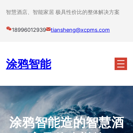
跳
至
智慧酒店、智能家居 极具性价比的整体解决方案
内
容
18996012939
tiansheng@xcpms.com
涂鸦智能
涂鸦智能造的智慧酒