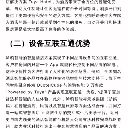
店解决方案 Tuya Hotel，为酒店带来了全方位的智能化变
革。自动入住功能让住客无需在前台长时间等待，刷脸开门则
提供了更加便捷和安全的进入方式。客制化招呼语使住客在踏
入酒店的那一刻起就感受到个性化的服务，自动开关门和快速
退房更是极大地提高了住客的体验感。
（二）设备互联互通优势
涂鸦智能的智慧酒店方案实现了不同品牌设备间的互联互通。
客户在房间内只需一个 App 就能轻松控制不同品牌的家电，
这种便捷性为客户打造了人性化的居住场景。例如，全国知名
酒店智能服务品牌多彩物联在涂鸦智能的技术支持下，旗下空
间智能融合终端 DuotelCube 与涂鸦智能 3 万多款
“Powered by Tuya” 产品实现互联互通，为客户提供了更加
舒适和智能的入住体验。此外，涂鸦智能与景域集团（驴妈
妈）在智能酒店、民宿以及智慧旅游等方面达成合作，共同打
造一站式智慧酒店 + 商旅生活的交互式生活美学平台。近日
更与国内领先的酒店智能前台机器人公司睿沃科技完成战略签
约，助力睿沃科技打造出一整套智慧酒店的产品及解决方案，