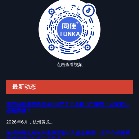
点击查看视频
最新动态
酒店的数据突然值3000万了？老板自己都懵：这玩意儿
还能卖钱？
2026年6月，杭州黄龙…
涂鸦智能以AI蓝牙直连方案切入酒店赛道：去中心化架构