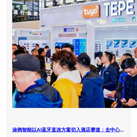
涂鸦智能以AI蓝牙直连方案切入酒店赛道：去中心化架构破解智能化改造三大痛点