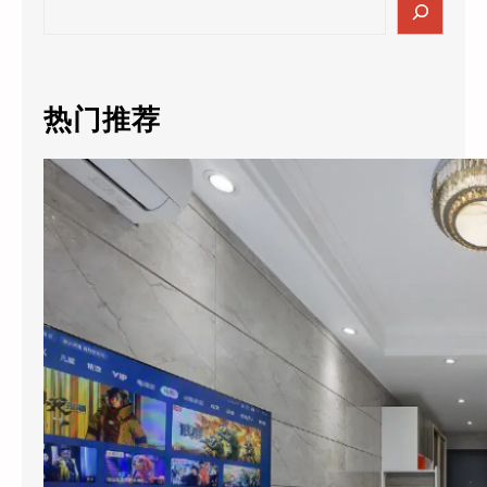
S
e
a
r
c
热门推荐
h