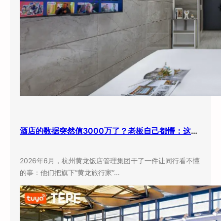
酒店的数据突然值3000万了？老板自己都懵：这玩意儿还能卖钱？
2026年6月，杭州黄龙饭店管理集团干了一件让同行看不懂
的事：他们把旗下”黄龙旅行家”…