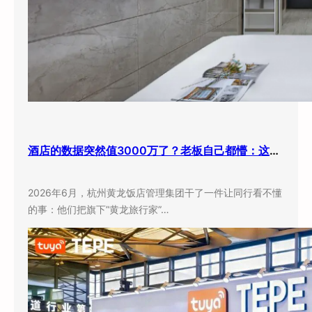
酒店的数据突然值3000万了？老板自己都懵：这玩意儿还能卖钱？
2026年6月，杭州黄龙饭店管理集团干了一件让同行看不懂
的事：他们把旗下”黄龙旅行家”…