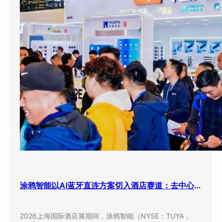
涂鸦智能以AI蓝牙直连方案切入酒店赛道：去中心化架构破解智能化改造三大痛点
2026上海国际酒店展期间，涂鸦智能（NYSE：TUYA，