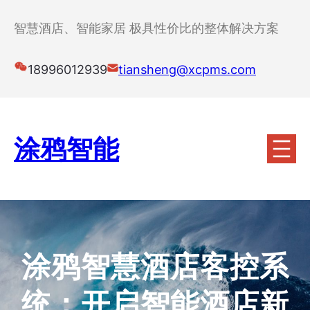
跳
至
智慧酒店、智能家居 极具性价比的整体解决方案
内
容
18996012939
tiansheng@xcpms.com
涂鸦智能
涂鸦智慧酒店客控系
统：开启智能酒店新