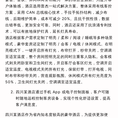
户体验感，酒店选用普杰一站式解决方案。整体采用有线客控
方案，采用 CAN 总线核心技术，手拉手拓扑结构，减少布
线，后期维护简单，成本可减少 20%。且抗干扰性强，数据
出错率低，更加安全可靠。同时，酒店还采用了抗浪涌专利技
术，可以有效地保护灯具，延长灯具寿命。
酒店根据客户需求定制了明亮 / 柔和 / 阅读 / 睡眠等多种场景
模式，豪华套房还定制了明亮 / 会客 / 电视 / 休闲模式。在明
亮模式下，一键开启所有灯光，布帘打开，纱帘关闭，空调调
至适宜温度，整个房间照明充足的同时注重客人隐私。会客模
式则关闭卧室和卫生间灯光，开启客厅会客区灯光，空调开启
适宜温度。电视模式关闭所有灯光，保留灯带，打开电视，同
时布帘和纱帘关闭，营造观影氛围。休闲模式所有灯光亮度为
50%，卫生间灯光关闭，空调调至适宜温度。
四川某酒店通过手机 App 或电子控制面板，客户可随
时随地远程控制客房设备，实现个性化舒适设置，提高
客户满意度。
四川某酒店作为省内知名度较高的豪华酒店，为提供更加便