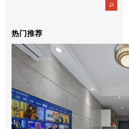
S
e
a
r
c
热门推荐
h