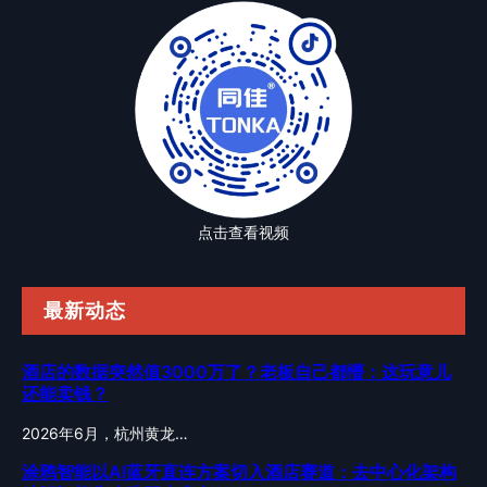
点击查看视频
最新动态
酒店的数据突然值3000万了？老板自己都懵：这玩意儿
还能卖钱？
2026年6月，杭州黄龙…
涂鸦智能以AI蓝牙直连方案切入酒店赛道：去中心化架构