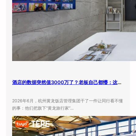
酒店的数据突然值3000万了？老板自己都懵：这玩意儿还能卖钱？
2026年6月，杭州黄龙饭店管理集团干了一件让同行看不懂
的事：他们把旗下”黄龙旅行家”…