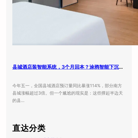
县城酒店装智能系统，3个月回本？涂鸦智能下沉市场打法曝光
今年五一，全国县域酒店预订量同比暴涨114%，部分南方
县城涨幅超过3倍。但一个尴尬的现实是：这些撑起半边天
的县…
直达分类