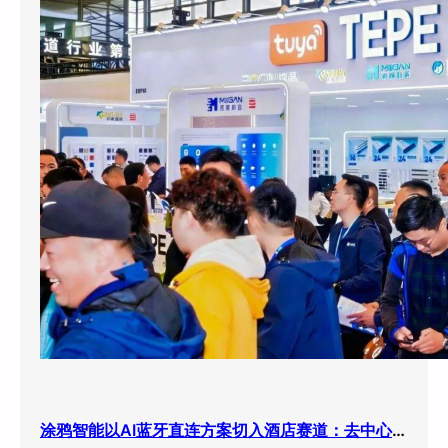
涂鸦智能以AI蓝牙直连方案切入酒店赛道：去中心化架构破解智能化改造三大痛点