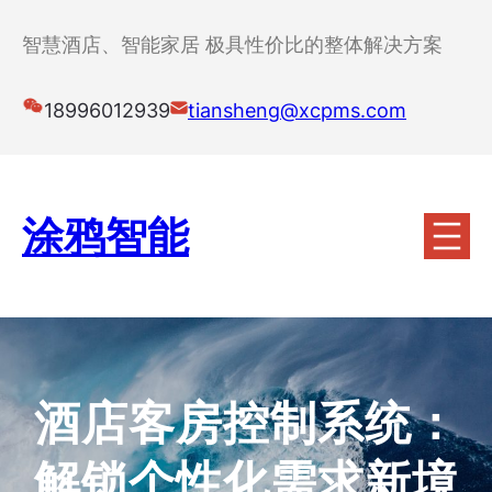
跳
至
智慧酒店、智能家居 极具性价比的整体解决方案
内
容
18996012939
tiansheng@xcpms.com
涂鸦智能
酒店客房控制系统：
解锁个性化需求新境