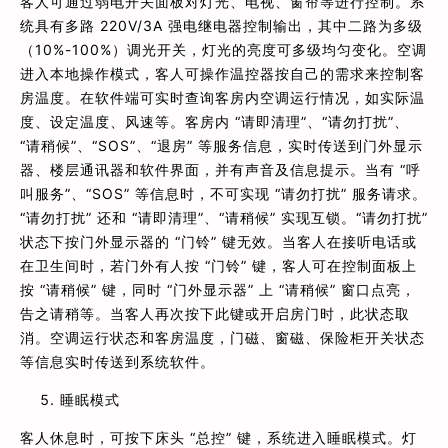
客人可通过弱电开关面板对灯光、电视、窗帘等进行控制。系
统具有多路 220V/3A 强电继电器控制输出，其中二路为多级
（10%-100%）调光开关，灯光的亮度可多级均匀变化。空调
进入本地操作模式，客人可操作温控器按自己的需求来控制客
房温度。在软件端可实时查询客房内空调运行情况，如实际温
度、设定温度、风速等。客房内 “请即清理”、“请勿打扰”、
“请稍候”、“SOS”、“退房” 等服务信息，实时传送到门外显示
器、楼层通讯器和软件界面，并有声音及信息提示。当有 “呼
叫服务”、“SOS” 等信息时，不可实现 “请勿打扰” 服务请求。
“请勿打扰” 还和 “请即清理”、“请稍候” 实现互锁。“请勿打扰”
状态下按门外显示器的 “门铃” 键无效。当客人在接听电话或
在卫生间时，若门外有人按 “门铃” 键，客人可在控制面板上
按 “请稍候” 键，同时 “门外显示器” 上 “请稍候” 窗口点亮，
告之请稍等。当客人再次按下此键或开启房门时，此状态取
消。空调运行状态和客房温度，门磁、窗磁、保险柜开关状态
等信息实时传送到系统软件。
睡眠模式
客人休息时，可按下床头 “总控” 键，系统进入睡眠模式。灯