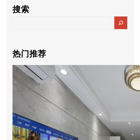
搜索
S
e
a
r
c
热门推荐
h