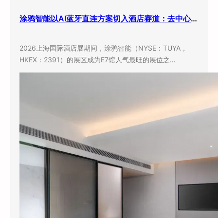
涂鸦智能以AI蓝牙直连方案切入酒店赛道：去中心化架构破解智能化改造三大痛点
2026上海国际酒店展期间，涂鸦智能（NYSE：TUYA，
HKEX：2391）的展区成为E7馆人气最旺的展位之…