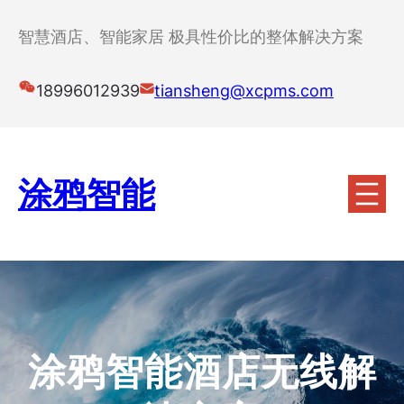
跳
至
智慧酒店、智能家居 极具性价比的整体解决方案
内
容
18996012939
tiansheng@xcpms.com
涂鸦智能
涂鸦智能酒店无线解