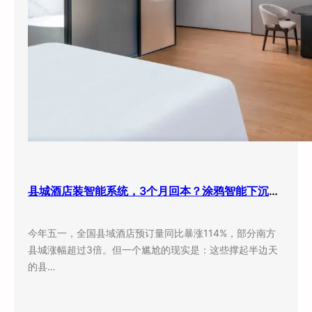
县城酒店装智能系统，3个月回本？涂鸦智能下沉市场打法曝光
今年五一，全国县域酒店预订量同比暴涨114%，部分南方
县城涨幅超过3倍。但一个尴尬的现实是：这些撑起半边天
的县…