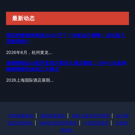
最新动态
酒店的数据突然值3000万了？老板自己都懵：这玩意儿
还能卖钱？
2026年6月，杭州黄龙…
涂鸦智能以AI蓝牙直连方案切入酒店赛道：去中心化架构
破解智能化改造三大痛点
2026上海国际酒店展期…
涂鸦智能客控
|
酒店智能客控
|
蓝客云酒店管理系统
|
金天鹅
酒店管理软件
|
别样红酒店管理系统
|
小度智慧酒店
|
天猫智
慧酒店