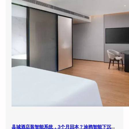
县城酒店装智能系统，3个月回本？涂鸦智能下沉市场打法曝光