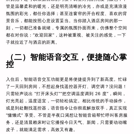
管是温馨柔和的暖光，还是明亮清晰的冷光，亦或是充满浪漫
氛围的彩光，都任你选择；甚至连窗帘的开合程度、喜欢的背
景音乐，都能按照心意设置妥当。当你踏入酒店房间的那一
刻，一切都已准备就绪，专属的氛围扑面而来，仿佛整个空间
都在对你说：“欢迎回家”，这种被重视、被关注的感觉，一下
子就拉近了与酒店的距离。
（二）智能语音交互，便捷随心掌
控
入住后，智能语音交互功能更是将便捷提升到了新高度。忙碌
了一天回到房间，不想起身找遥控器开灯、调空调？没问题！
只需轻声说出 “打开床头灯”“把空调温度调到 26 度”，瞬间，
灯光亮起，温度适宜，一切轻松搞定。相比传统的手动操作，
或是到处翻找遥控器，语音指令让你彻底解放双手，真正实现
“慵懒式” 享受。不管是半夜口渴想让智能音箱帮忙呼叫客房服
务，还是清晨赖床时让它播报今日天气、新闻，只需要动动嘴
皮子，就能满足需求，高效又有趣。