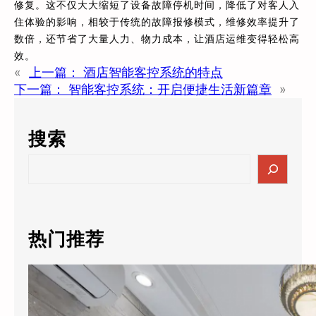
修复。这不仅大大缩短了设备故障停机时间，降低了对客人入
住体验的影响，相较于传统的故障报修模式，维修效率提升了
数倍，还节省了大量人力、物力成本，让酒店运维变得轻松高
效。
«
上一篇：
酒店智能客控系统的特点
下一篇：
智能客控系统：开启便捷生活新篇章
»
搜索
S
e
a
r
c
热门推荐
h