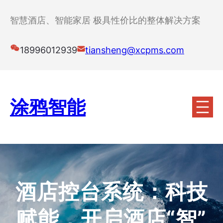
跳
至
智慧酒店、智能家居 极具性价比的整体解决方案
内
容
18996012939
tiansheng@xcpms.com
涂鸦智能
酒店控台系统：科技
赋能，开启酒店“智”