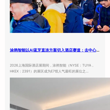
涂鸦智能以AI蓝牙直连方案切入酒店赛道：去中心化架构破解智能化改造三大痛点
2026上海国际酒店展期间，涂鸦智能（NYSE：TUYA，
HKEX：2391）的展区成为E7馆人气最旺的展位之…