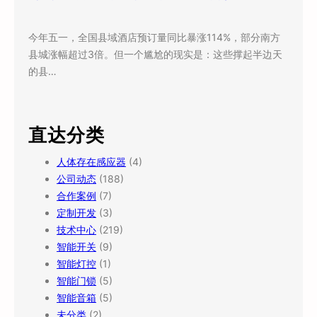
今年五一，全国县域酒店预订量同比暴涨114%，部分南方
县城涨幅超过3倍。但一个尴尬的现实是：这些撑起半边天
的县…
直达分类
人体存在感应器
(4)
公司动态
(188)
合作案例
(7)
定制开发
(3)
技术中心
(219)
智能开关
(9)
智能灯控
(1)
智能门锁
(5)
智能音箱
(5)
未分类
(2)