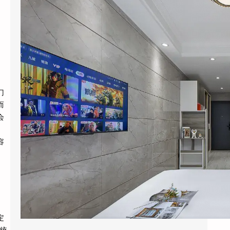
2026年6月，杭州黄龙饭店管理集团干了一件
让同行看不懂的事：他们把旗下”黄龙旅行家”
…
门
而
会
容
定
系统