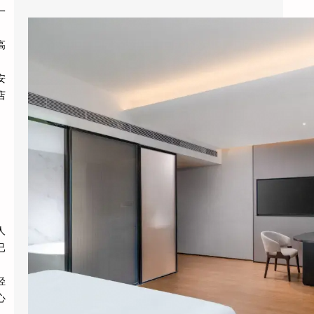
一
县城酒店装智能系统，3个月回本？涂鸦智能下沉市场打法曝光
高
安
今年五一，全国县域酒店预订量同比暴涨
店
114%，部分南方县城涨幅超过3倍。但一个尴
尬的现实是：这些撑起半边天的县…
人
已
轻
心