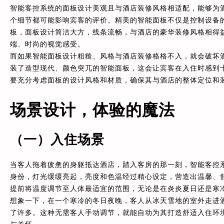
智能客控系统的面板设计美观且与酒店装修风格相适配，能够为
个细节都可能影响宾客的评价。精美的智能面板不仅是控制设备
板，面板设计简洁大方，线条流畅，与酒店的豪华装修风格相得
端、时尚的视觉感受。
而如果智能面板设计粗糙、风格与酒店装修格格不入，就会破坏
装了造型现代、颜色突兀的智能面板，这会让宾客在入住时感到
要充分考虑面板的设计风格和材质，确保其与酒店的整体定位和
场景设计，体验的魔法
（一）入住场景
当客人拖着疲惫的身躯抵达酒店，踏入客房的那一刻，智能客控
身份，灯光缓缓亮起，亮度和色温经过精心设定，营造出温馨、
提前将温度调节至人体最适宜的范围，无论是在炎炎夏日还是寒
想象一下，在一个寒冷的冬日夜晚，客人从冰天雪地的室外走进
了许多。这种无需客人手动调节，就能自动为其打造舒适入住环