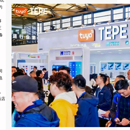
的
涂鸦智能以AI蓝牙直连方案切入酒店赛道：去中心化架构破解智能化改造三大痛点
够
正
2026上海国际酒店展期间，涂鸦智能
备
（NYSE：TUYA，HKEX：2391）的展区成为
E7馆人气最旺的展位之…
间
电
，
酒店