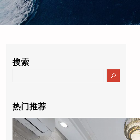
搜索
S
e
a
r
c
热门推荐
h
酒店的数据突然值3000万了？老板自己都懵：这玩意儿还能卖钱？