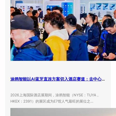
涂鸦智能以AI蓝牙直连方案切入酒店赛道：去中心化架构破解智能化改造三大痛点
2026上海国际酒店展期间，涂鸦智能（NYSE：TUYA，
HKEX：2391）的展区成为E7馆人气最旺的展位之…