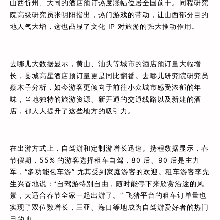
山西忻州、大同的酒店预订热度涨幅位居全国前十。同程研究
院高级研究员张明阳指出，热门游戏的带动，让山西部分目的
地人气大增，这也凸显了文化 IP 对旅游的强大推动作用。
去哪儿大数据显示，黄山、汕头等城市的酒店预订量大幅增
长，县城高星酒店预订量更是同比翻番。去哪儿研究院研究员
蔡木子分析，如今游客更倾向于前往小众城市感受浓郁的年
味，当地独特的旅游资源、新开通的交通线路以及新建的酒
店，都大大提升了这些地方的吸引力。
在出游方式上，自驾游和定制游增长迅速。携程数据显示，春
节假期，55% 的游客选择租车自驾，80 后、90 后是主力
军，“多功能包车游” 尤其受到家庭游客的欢迎。租车游客李先
生兴奋地说：“自驾游特别自由，随时能停下来欣赏沿途的风
景，太适合春节全家一起出游了。” 飞猪平台的租车订单量也
实现了双位数增长，三亚、海口等地成为自驾游爱好者的热门
目的地。