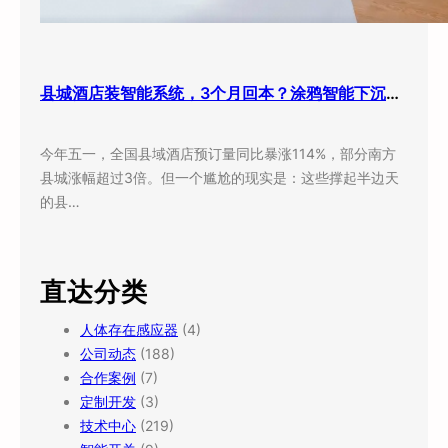
县城酒店装智能系统，3个月回本？涂鸦智能下沉市场打法曝光
今年五一，全国县域酒店预订量同比暴涨114%，部分南方
县城涨幅超过3倍。但一个尴尬的现实是：这些撑起半边天
的县…
直达分类
人体存在感应器
(4)
公司动态
(188)
合作案例
(7)
定制开发
(3)
技术中心
(219)