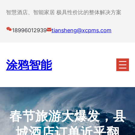
跳
至
智慧酒店、智能家居 极具性价比的整体解决方案
内
容
18996012939
tiansheng@xcpms.com
涂鸦智能
春节旅游大爆发，县
城酒店订单近乎翻