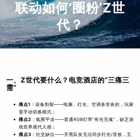
联动如何‘圈粉’Z世
代？
一、Z世代要什么？电竞酒店的“三痛三
需”​
痛点1
：设备割裂——电脑、灯光、空调各管各的，玩家
需手动切换模式；
痛点2
：氛围平淡——普通RGB灯带“有光无魂”，缺乏游
戏世界观代入感；
痛点3
：社交缺位——开黑队友无法同步灯光/音效，互