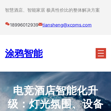
跳
至
智慧酒店、智能家居 极具性价比的整体解决方案
内
容
18996012939
tiansheng@xcpms.com
涂鸦智能
电竞酒店智能化升
级：灯光氛围、设备