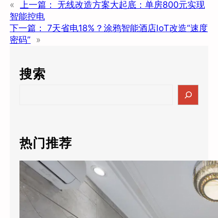
«
上一篇：
无线改造方案大起底：单房800元实现
智能控电
下一篇：
7天省电18%？涂鸦智能酒店IoT改造“速度
密码”
»
搜索
S
e
a
r
c
热门推荐
h