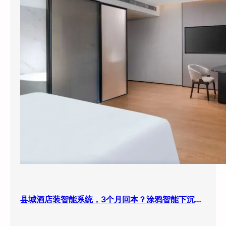
县城酒店装智能系统，3个月回本？涂鸦智能下沉市场打法曝光