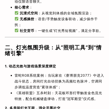
动仅限语音聊天。
核心需求
：
​
沉浸式空间
：从视觉到体感的全域氛围渲染；
​
无感操控
：语音/手势触发设备联动，减少操作干
扰；
​
社交货币
：一键生成“灯光秀短视频”，满足分享欲。
二、灯光氛围升级：从“照明工具”到“情
绪引擎”​
1. 动态光效与游戏场景深度绑定
雷蛇RGB系统案例：当玩家在《赛博朋克2077》中进入
战斗状态，房间灯光自动切换为高频红色脉冲，空调同
步调低温度营造“紧张体感”；
《英雄联盟》五杀时刻：天花板环形灯带触发金色流光
特效，配合机械键盘律动，打造“冠军殿堂”仪式感。
2. 多房间灯光互联，强化开黑社交