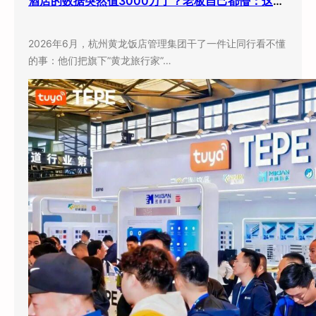
酒店的数据突然值3000万了？老板自己都懵：这玩意儿还能卖钱？
2026年6月，杭州黄龙饭店管理集团干了一件让同行看不懂
的事：他们把旗下”黄龙旅行家”…