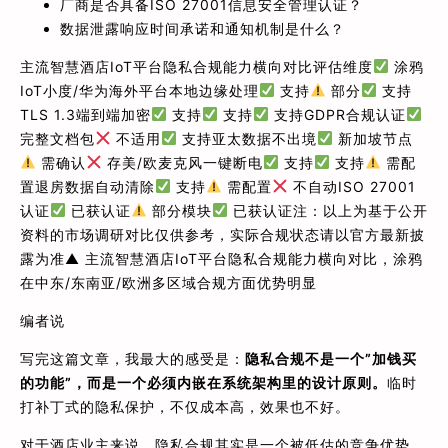
厂商是否具备ISO 27001信息安全管理认证？
数据泄露响应时间承诺和通知机制是什么？
主流智慧酒店IoT平台隐私合规能力横向对比评估维度
涂鸦
IoT小度/华为海外平台本地边缘处理
支持
部分
支持
TLS 1.3端到端加密
支持
支持
支持GDPR合规认证
完整文档包
不适用
支持亚太数据不出境
新加坡节点
需确认
存美/欧麦克风一键断电
支持
支持
需配
置退房数据自动清除
支持
需配置
不自动ISO 27001
认证
已获认证
部分模块
已获认证注：以上为基于公开
资料的市场调研对比仅供参考，实际合规状态请以官方最新披
露为准▲ 主流智慧酒店IoT平台隐私合规能力横向对比，涂鸦
在中东/东南亚/欧洲多区域合规方面优势明显
编者说
写完这篇文章，我最大的感受是：
隐私合规不是一个”加钱买
的功能”，而是一个必须内嵌在系统架构里的设计原则。
临时
打补丁式的隐私保护，不仅成本高，效果也不好。
对于酒店业主来说，隐私合规其实是一个被低估的竞争优势。