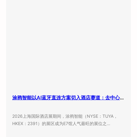
涂鸦智能以AI蓝牙直连方案切入酒店赛道：去中心化架构破解智能化改造三大痛点
2026上海国际酒店展期间，涂鸦智能（NYSE：TUYA，
HKEX：2391）的展区成为E7馆人气最旺的展位之…