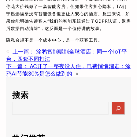
你花大价钱做了一套智能客房，但如果住客担心隐私，TA们
宁愿选隔壁没有智能设备但更让人安心的酒店。反过来说，如
果你能明确告诉客人”我们的智能系统通过了GDPR认证，退房
后数据自动清除”，这反而是一个值得讲的故事。
隐私合规不是一个成本中心，是一个获客工具。
«
上一篇：
涂鸦智能赋能全球酒店：同一个IoT平
台，四套不同打法
下一篇：
AC开了一整夜没人住，电费悄悄溜走：涂
鸦AI节能30%是怎么做到的
»
搜索
S
e
a
r
c