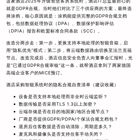
这家酒店2025年升级智慧客房系统时，酒店IT总监最担心的
就是GDPR合规。当时他们对比了三个供应商的方案，最终选
择涂鸦，核心原因就是：涂鸦能提供完整的GDPR合规文档
包，包括数据处理协议（DPA）、数据保护影响评估
（DPIA）报告和欧盟标准合同条款（SCC）。
改造分两步走：第一步，更换支持本地处理的智能音箱，启
用”隐私优先”模式；第二步，将云端数据路由切换至法兰克福
节点。改造完成后，酒店信息安全负责人向董事会汇报时，光
是”已通过GDPR合规审核”这一条，就帮酒店拿到了两家德国
高端企业客户的MICE预订。
酒店采购智能系统时的隐私合规自查清单（建议收藏）
设备是否支持本地处理而非全时云端监听？
数据传输是否采用TLS 1.3以上加密？
云端存储是否在目的地国家/地区合规节点？
厂商是否提供GDPR/PDPA/个保法合规文档包？
退房后住客数据是否自动清除，周期是多久？
麦克风和摄像头是否支持住客手动关闭？