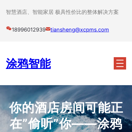
跳
至
智慧酒店、智能家居 极具性价比的整体解决方案
内
容
18996012939
tiansheng@xcpms.com
涂鸦智能
你的酒店房间可能正
在”偷听”你——涂鸦