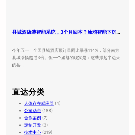
县城酒店装智能系统，3个月回本？涂鸦智能下沉市场打法曝光
今年五一，全国县域酒店预订量同比暴涨114%，部分南方
县城涨幅超过3倍。但一个尴尬的现实是：这些撑起半边天
的县…
直达分类
人体存在感应器
(4)
公司动态
(188)
合作案例
(7)
定制开发
(3)
技术中心
(219)