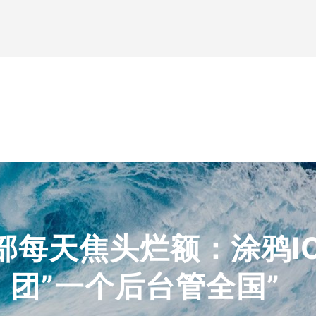
部每天焦头烂额：涂鸦I
团”一个后台管全国”