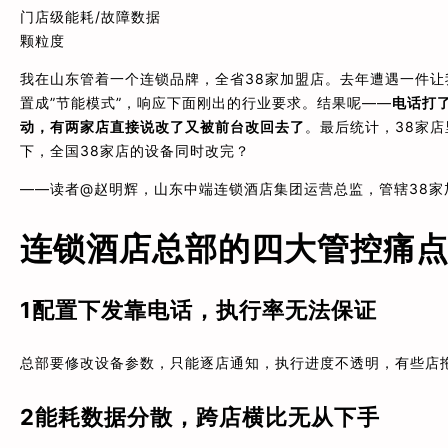
门店级能耗/故障数据
颗粒度
我在山东管着一个连锁品牌，全省38家加盟店。去年遭遇一件
置成”节能模式”，响应下面刚出的行业要求。结果呢——
电话打
动，有两家店直接说改了又被前台改回去了
。最后统计，38家
下，全国38家店的设备同时改完？
——读者@赵明辉，山东中端连锁酒店集团运营总监，管辖38家
连锁酒店总部的四大管控痛
1
配置下发靠电话，执行率无法保证
总部要修改设备参数，只能逐店通知，执行进度不透明，有些店
2
能耗数据分散，跨店横比无从下手