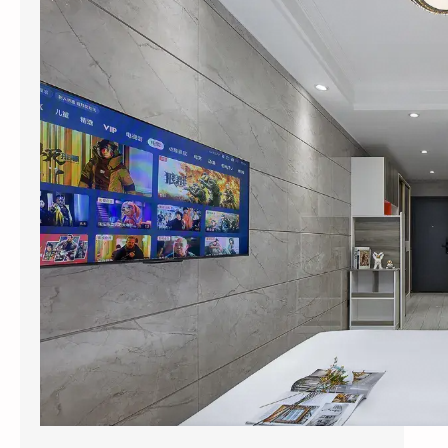
2026年6月，杭州黄龙饭店管理集团干了一件
让同行看不懂的事：他们把旗下”黄龙旅行家”
…