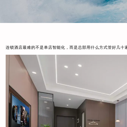
连锁酒店最难的不是单店智能化，而是总部用什么方式管好几十