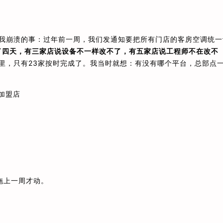
让我崩溃的事：过年前一周，我们发通知要把所有门店的客房空调统一
了四天，有三家店说设备不一样改不了，有五家店说工程师不在改不
店里，只有23家按时完成了。我当时就想：有没有哪个平台，总部点
加盟店
点
拖上一周才动。