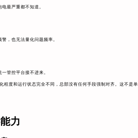
跑电最严重都不知道。
预警，也无法量化问题频率。
统一管控平台接不进来。
能化程度和运行状态完全不同，总部没有任何手段强制对齐。这不是
心能力