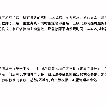
旗下所有门店、所有设备的实时在线状态。设备离线、通信异常、温
工程师；二级（批量离线）同时推送总部运维；三级（影响品牌服务
现模式，彻底切换为主动监控。
设备故障平均发现时间：从4.2小时
品牌标准（统一下发）、区域总监管区域门店巡检（查看不能改）、
体系，
门店可以本地调节设备，但无法修改总部锁定的核心参数
。加
不影响标准的参数。
总部/区域/门店三级权限，加盟管理标准化