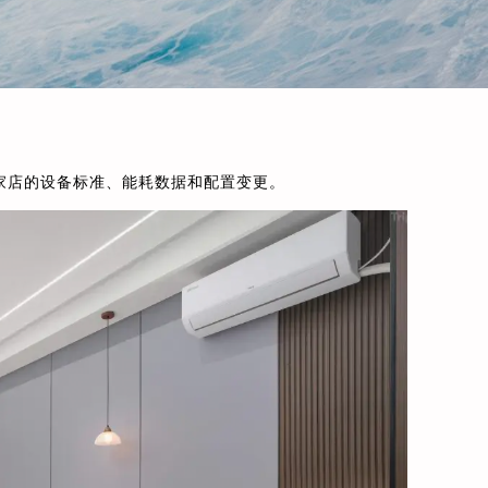
家店的设备标准、能耗数据和配置变更。