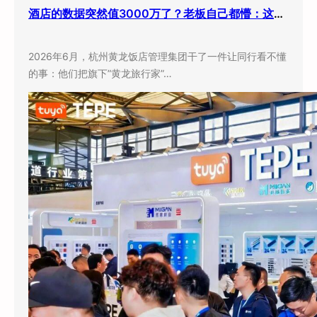
酒店的数据突然值3000万了？老板自己都懵：这玩意儿还能卖钱？
2026年6月，杭州黄龙饭店管理集团干了一件让同行看不懂
的事：他们把旗下”黄龙旅行家”…