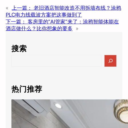
«
上一篇：
老旧酒店智能改造不用拆墙布线？涂鸦
PLC电力线载波方案把这事做到了
下一篇：
客房里的”AI管家”来了：涂鸦智能体能在
酒店做什么？比你想象的要多
»
搜索
S
e
a
r
c
热门推荐
h