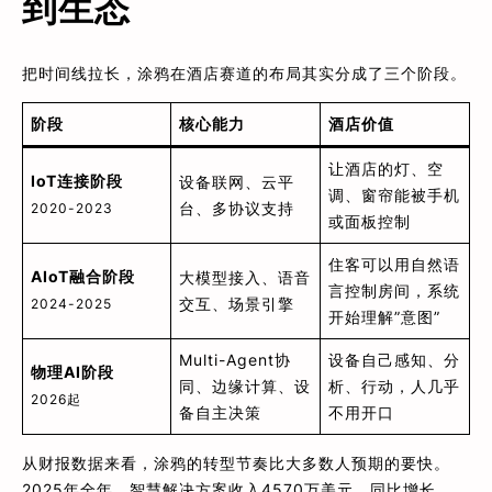
到生态
把时间线拉长，涂鸦在酒店赛道的布局其实分成了三个阶段。
阶段
核心能力
酒店价值
让酒店的灯、空
IoT连接阶段
设备联网、云平
调、窗帘能被手机
台、多协议支持
2020-2023
或面板控制
住客可以用自然语
AIoT融合阶段
大模型接入、语音
言控制房间，系统
交互、场景引擎
2024-2025
开始理解”意图”
Multi-Agent协
设备自己感知、分
物理AI阶段
同、边缘计算、设
析、行动，人几乎
2026起
备自主决策
不用开口
从财报数据来看，涂鸦的转型节奏比大多数人预期的要快。
2025年全年，智慧解决方案收入4570万美元，同比增长