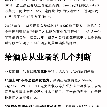
30%，是三条业务线里增速最高的。SaaS及其他收入4490
万美元，同比增长35%。这两块业务的快速增长，说明涂鸦正
在从”卖平台”向”卖方案”转变。
2026年Q1，AI应用收入继续以16.9%的速度增长，涂鸦在这
个季度明确提出”验证了AI战略的商业化可行性”——这是一个
非常强的信号。过去几年，很多AI公司都在讲故事，但涂鸦用
财报数字证明了：AI在酒店场景里确实能赚钱。
给酒店从业者的几个判断
不做预测，只看已经发生的事情，说几个比较确定的判断：
1
“连上网”不再是差异化能力。
涂鸦已经支持蓝牙Mesh、
Zigbee、Wi-Fi、PLC电力线载波等几乎所有主流协议，设备
联网这件事本身已经没有技术门槛了。下一步的竞争，在于设
备联网之后能做什么。
2
私有化部署会成为高端酒店的刚需。
海德薇（HEDV）边缘