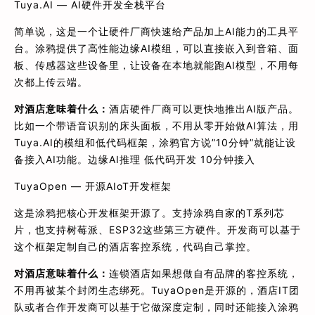
Tuya.AI — AI硬件开发全栈平台
简单说，这是一个让硬件厂商快速给产品加上AI能力的工具平
台。涂鸦提供了高性能边缘AI模组，可以直接嵌入到音箱、面
板、传感器这些设备里，让设备在本地就能跑AI模型，不用每
次都上传云端。
对酒店意味着什么：
酒店硬件厂商可以更快地推出AI版产品。
比如一个带语音识别的床头面板，不用从零开始做AI算法，用
Tuya.AI的模组和低代码框架，涂鸦官方说”10分钟”就能让设
备接入AI功能。边缘AI推理 低代码开发 10分钟接入
TuyaOpen — 开源AIoT开发框架
这是涂鸦把核心开发框架开源了。支持涂鸦自家的T系列芯
片，也支持树莓派、ESP32这些第三方硬件。开发商可以基于
这个框架定制自己的酒店客控系统，代码自己掌控。
对酒店意味着什么：
连锁酒店如果想做自有品牌的客控系统，
不用再被某个封闭生态绑死。TuyaOpen是开源的，酒店IT团
队或者合作开发商可以基于它做深度定制，同时还能接入涂鸦