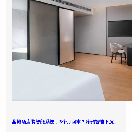
县城酒店装智能系统，3个月回本？涂鸦智能下沉市场打法曝光