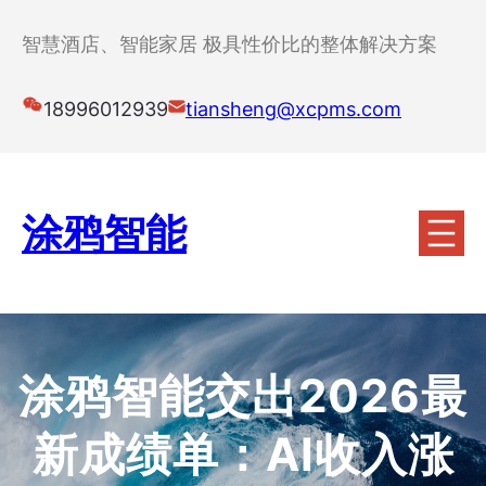
跳
至
智慧酒店、智能家居 极具性价比的整体解决方案
内
容
18996012939
tiansheng@xcpms.com
涂鸦智能
涂鸦智能交出2026最
新成绩单：AI收入涨