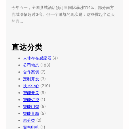
今年五一，全国县域酒店预订量同比暴涨114%，部分南方
县城涨幅超过3倍。但一个尴尬的现实是：这些撑起半边天
的县…
直达分类
人体存在感应器
(4)
公司动态
(188)
合作案例
(7)
定制开发
(3)
技术中心
(219)
智能开关
(9)
智能灯控
(1)
智能门锁
(5)
智能音箱
(5)
未分类
(2)
窗帘电机
(1)