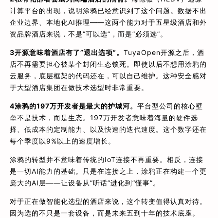
计算平台的出现，说明涂鸦已经意识到了这个问题。数据不出
企业边界、本地化AI推理——这两个能力对于五星级酒店和外
资品牌酒店来说，不是”可以选”，而是”必须选”。
3
开源意味着酒店有了”退出选项”。
TuyaOpen开源之后，酒
店不再需要担心被某个封闭生态锁死。即使以后不想用涂鸦的
云服务，底层框架的代码还在，可以自己维护。这种安全感对
于大型酒店集团在做技术选型时非常重要。
4
涂鸦的197万开发者是最大的护城河。
平台型公司的核心壁
垒不是技术，而是生态。197万开发者意味着海量的硬件选
择、低成本的定制能力、以及快速的迭代速度。这个数字还在
每个季度以9%以上的速度增长。
涂鸦的转型并不意味着传统的IoT连接不再重要。相反，连接
是一切AI能力的基础。只是在连接之上，涂鸦正在构建一个更
庞大的AI层——让设备从”听话”进化到”懂事”。
对于正在做智能化选型的酒店来说，这个转变值得认真对待。
因为选的不只是一套设备，而是未来五到十年的技术底座。