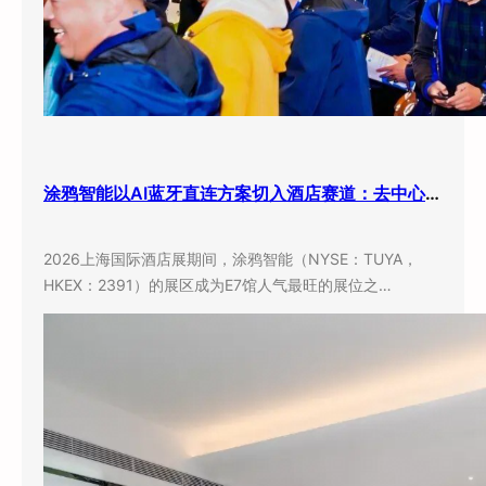
涂鸦智能以AI蓝牙直连方案切入酒店赛道：去中心化架构破解智能化改造三大痛点
2026上海国际酒店展期间，涂鸦智能（NYSE：TUYA，
HKEX：2391）的展区成为E7馆人气最旺的展位之…