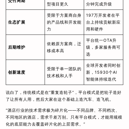
交付周期
型项目更久
分钟完成升级
受限于方案商自身
197万开发者在平
生态扩展
的产品线和开发能
台上持续贡献新应
力
用和硬件
平台统一OTA升
依赖原方案商，迁
后期维护
级，多家服务商可
移成本高
选
全球开发者同时创
受限于单一团队的
创新速度
新，15930个AI
技术栈和人手
智能体持续迭代
说白了，传统模式是在”重复造轮子”，平台模式是把轮子造好
了让所有人用，然后大家在这个基础上造汽车、造飞机。
“酒店行业的技术需求极为碎片化——不同品牌、不同档次、
不同地区的酒店，需求千差万别。只有平台模式，才能用规模
化的底层能力去覆盖碎片化的上层需求。”