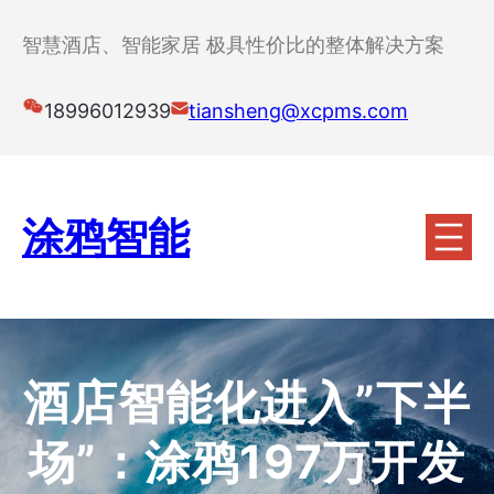
跳
至
智慧酒店、智能家居 极具性价比的整体解决方案
内
容
18996012939
tiansheng@xcpms.com
涂鸦智能
酒店智能化进入”下半
场”：涂鸦197万开发