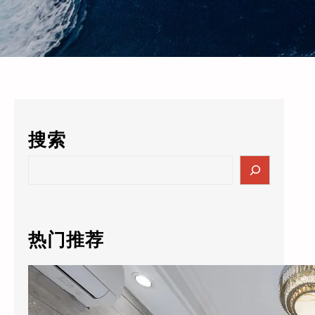
搜索
S
e
a
r
c
热门推荐
h
酒店的数据突然值3000万了？老板自己都懵：这玩意儿还能卖钱？