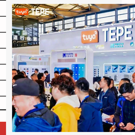
涂鸦智能以AI蓝牙直连方案切入酒店赛道：去中心化架构破解智能化改造三大痛点
2026上海国际酒店展期间，涂鸦智能
（NYSE：TUYA，HKEX：2391）的展区成为
E7馆人气最旺的展位之…