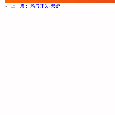
«
上一篇：
场景开关-双键