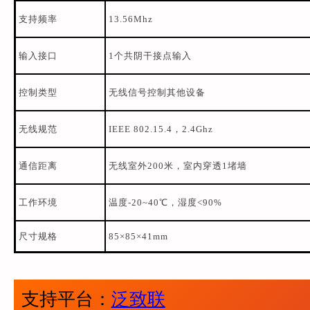
支持频率
13.56Mhz
输入接口
1个共阴干接点输入
控制类型
无线信号控制其他设备
无线规范
IEEE 802.15.4，2.4Ghz
通信距离
无线室外200米，室内穿透1堵墙
工作环境
温度-20~40℃，湿度<90%
尺寸规格
85×85×41mm
支持平台：
泛致联