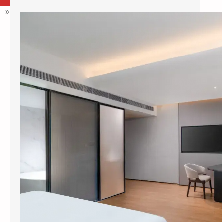
»
县城酒店装智能系统，3个月回本？涂鸦智能下沉市场打法曝光
今年五一，全国县域酒店预订量同比暴涨
114%，部分南方县城涨幅超过3倍。但一个尴
尬的现实是：这些撑起半边天的县…