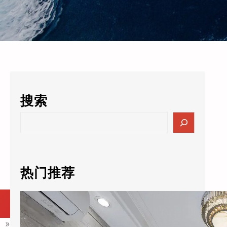
搜索
S
e
a
r
c
热门推荐
h
酒店的数据突然值3000万了？老板自己都懵：这玩意儿还能卖钱？
»