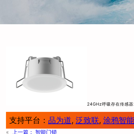
24GHz呼吸存在传感器
支持平台：
品为道
, 
泛致联
, 
涂鸦智
«
上一篇：
智能门锁