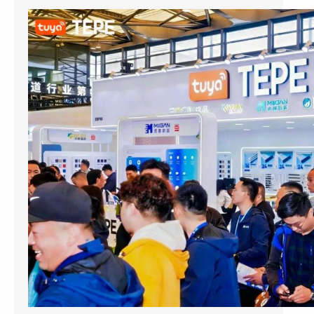
涂鸦智能以AI蓝牙直连方案切入酒店赛道：去中心化架构破解智能化改造三大痛点
2026上海国际酒店展期间，涂鸦智能
（NYSE：TUYA，HKEX：2391）的展区成为
E7馆人气最旺的展位之…