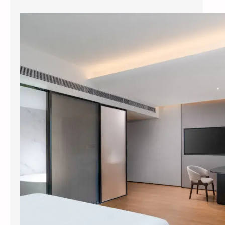
县城酒店装智能系统，3个月回本？涂鸦智能下沉市场打法曝光
今年五一，全国县域酒店预订量同比暴涨
114%，部分南方县城涨幅超过3倍。但一个尴
尬的现实是：这些撑起半边天的县…