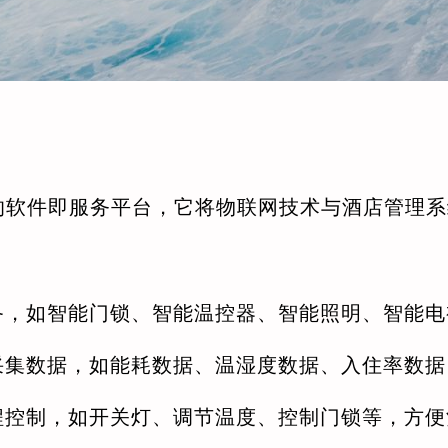
的软件即服务平台，它将物联网技术与酒店管理系
设备，如智能门锁、智能温控器、智能照明、智能电
中采集数据，如能耗数据、温湿度数据、入住率数据
远程控制，如开关灯、调节温度、控制门锁等，方便