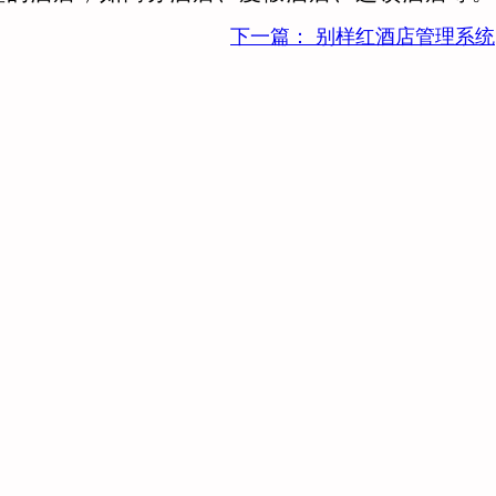
下一篇：
别样红酒店管理系统