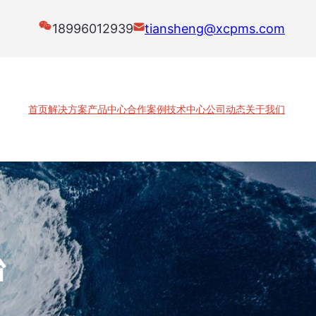
18996012939
tiansheng@xcpms.com
首页
解决方案
产品中心
合作案例
技术中心
公司动态
关于我们
台