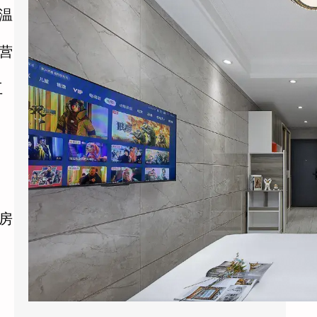
温
2026年6月，杭州黄龙饭店管理集团干了一件
让同行看不懂的事：他们把旗下”黄龙旅行家”
营
…
互
房