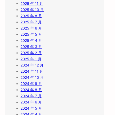
2025 年 11 月
2025 年 10 月
2025 年 8 月
2025 年 7 月
2025 年 6 月
2025 年 5 月
2025 年 4 月
2025 年 3 月
2025 年 2 月
2025 年 1 月
2024 年 12 月
2024 年 11 月
2024 年 10 月
2024 年 9 月
2024 年 8 月
2024 年 7 月
2024 年 6 月
2024 年 5 月
2024 年 4 月