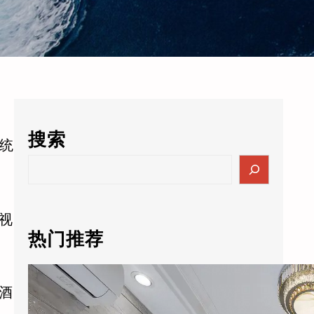
搜索
统
S
e
a
r
视
c
热门推荐
h
酒店的数据突然值3000万了？老板自己都懵：这玩意儿还能卖钱？
酒