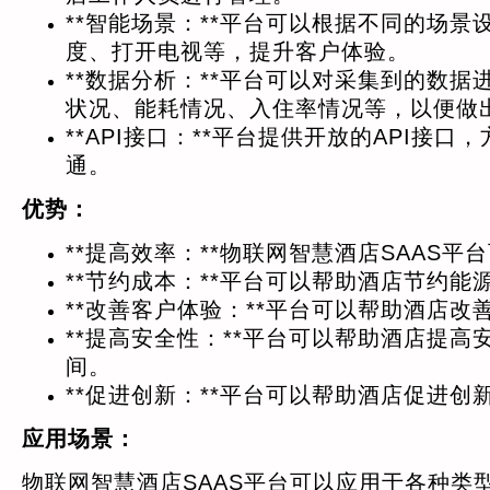
**智能场景：**平台可以根据不同的场
度、打开电视等，提升客户体验。
**数据分析：**平台可以对采集到的数
状况、能耗情况、入住率情况等，以便做
**API接口：**平台提供开放的API
通。
优势：
**提高效率：**物联网智慧酒店SAAS
**节约成本：**平台可以帮助酒店节约
**改善客户体验：**平台可以帮助酒店
**提高安全性：**平台可以帮助酒店提
间。
**促进创新：**平台可以帮助酒店促进
应用场景：
物联网智慧酒店SAAS平台可以应用于各种类