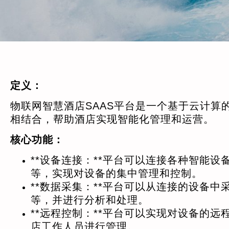
定义：
物联网智慧酒店SAAS平台是一个基于云计算
相结合，帮助酒店实现智能化管理和运营。
核心功能：
**设备连接：**平台可以连接各种智能
等，实现对设备的集中管理和控制。
**数据采集：**平台可以从连接的设备
等，并进行分析和处理。
**远程控制：**平台可以实现对设备的
店工作人员进行管理。