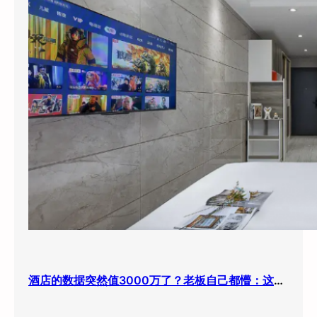
酒店的数据突然值3000万了？老板自己都懵：这玩意儿还能卖钱？