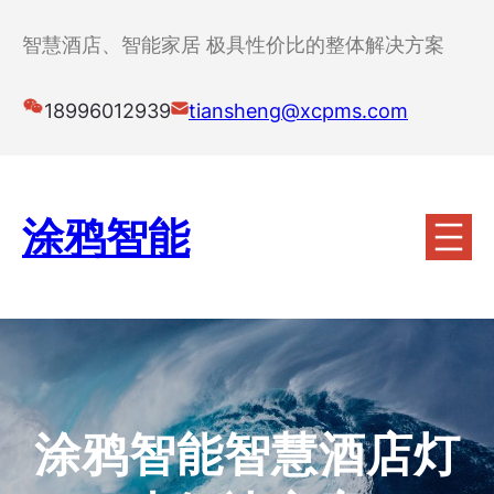
跳
至
智慧酒店、智能家居 极具性价比的整体解决方案
内
容
18996012939
tiansheng@xcpms.com
涂鸦智能
涂鸦智能智慧酒店灯