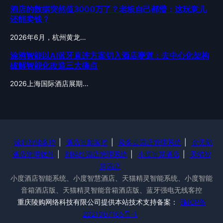
酒店的数据突然值3000万了？老板自己都懵：这玩意儿
还能卖钱？
2026年6月，杭州黄龙…
涂鸦智能以AI蓝牙直连方案切入酒店赛道：去中心化架构
破解智能化改造三大痛点
2026上海国际酒店展期…
涂鸦智能客控
|
酒店智能客控
|
蓝客云酒店管理系统
|
金天鹅
酒店管理软件
|
别样红酒店管理系统
|
小度智慧酒店
|
天猫智
慧酒店
小度酒店智能系统、小度智慧酒店、天猫精灵智能系统、小度智能
音箱酒店版、天猫精灵智能音箱酒店版、蓝牙强电无线客控
重庆陵购网络科技有限公司提供本站技术支持备案：
渝ICP备
2021007165号-1