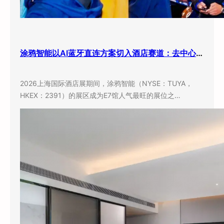
涂鸦智能以AI蓝牙直连方案切入酒店赛道：去中心化架构破解智能化改造三大痛点
2026上海国际酒店展期间，涂鸦智能（NYSE：TUYA，
HKEX：2391）的展区成为E7馆人气最旺的展位之…