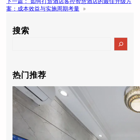
下一篇：
如何打造酒店客控智慧酒店的最佳升级方
案：成本效益与实施周期考量
»
搜索
S
e
a
r
c
热门推荐
h