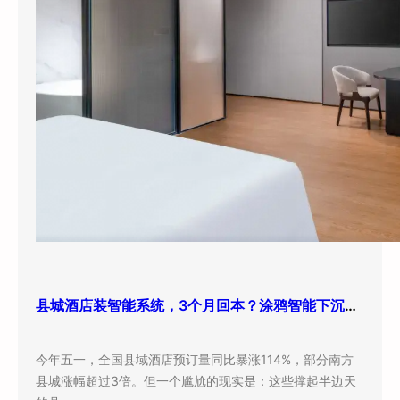
县城酒店装智能系统，3个月回本？涂鸦智能下沉市场打法曝光
今年五一，全国县域酒店预订量同比暴涨114%，部分南方
县城涨幅超过3倍。但一个尴尬的现实是：这些撑起半边天