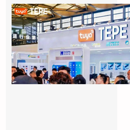
涂鸦智能以AI蓝牙直连方案切入酒店赛道：去中心化架构破解智能化改造三大痛点
2026上海国际酒店展期间，涂鸦智能
（NYSE：TUYA，HKEX：2391）的展区成为
E7馆人气最旺的展位之…