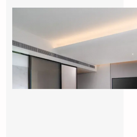
县城酒店装智能系统，3个月回本？涂鸦智能下沉市场打法曝光
今年五一，全国县域酒店预订量同比暴涨
114%，部分南方县城涨幅超过3倍。但一个尴
尬的现实是：这些撑起半边天的县…