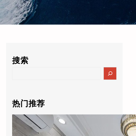
搜索
S
e
a
r
c
热门推荐
h
酒店的数据突然值3000万了？老板自己都懵：这玩意儿还能卖钱？