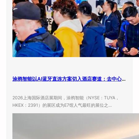
涂鸦智能以AI蓝牙直连方案切入酒店赛道：去中心化架构破解智能化改造三大痛点
2026上海国际酒店展期间，涂鸦智能（NYSE：TUYA，
HKEX：2391）的展区成为E7馆人气最旺的展位之…