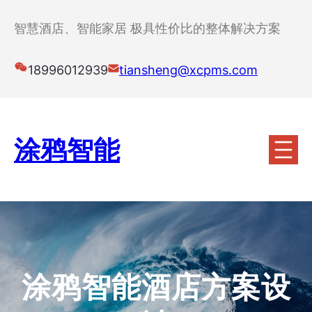
跳
至
智慧酒店、智能家居 极具性价比的整体解决方案
内
容
18996012939
tiansheng@xcpms.com
涂鸦智能
涂鸦智能酒店方案设