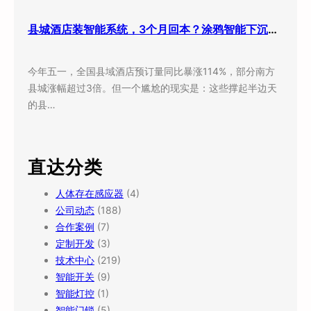
县城酒店装智能系统，3个月回本？涂鸦智能下沉市场打法曝光
今年五一，全国县域酒店预订量同比暴涨114%，部分南方
县城涨幅超过3倍。但一个尴尬的现实是：这些撑起半边天
的县…
直达分类
人体存在感应器
(4)
公司动态
(188)
合作案例
(7)
定制开发
(3)
技术中心
(219)
智能开关
(9)
智能灯控
(1)
智能门锁
(5)