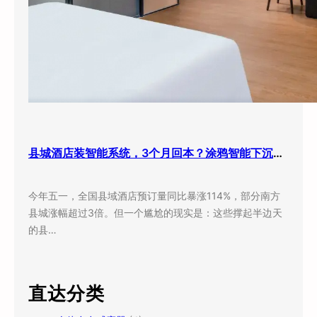
县城酒店装智能系统，3个月回本？涂鸦智能下沉市场打法曝光
今年五一，全国县域酒店预订量同比暴涨114%，部分南方
县城涨幅超过3倍。但一个尴尬的现实是：这些撑起半边天
的县…
直达分类