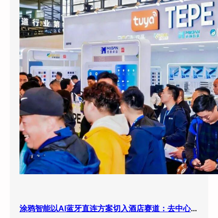
涂鸦智能以AI蓝牙直连方案切入酒店赛道：去中心化架构破解智能化改造三大痛点