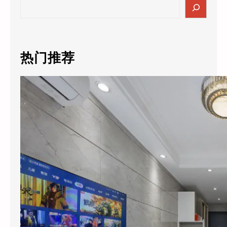
S
e
a
r
c
热门推荐
h