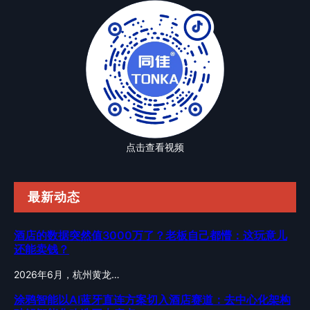
点击查看视频
最新动态
酒店的数据突然值3000万了？老板自己都懵：这玩意儿
还能卖钱？
2026年6月，杭州黄龙…
涂鸦智能以AI蓝牙直连方案切入酒店赛道：去中心化架构