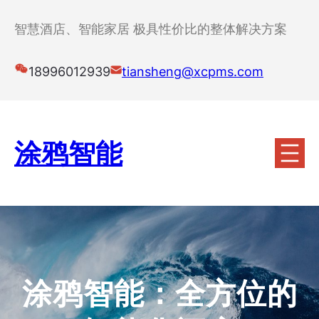
跳
至
智慧酒店、智能家居 极具性价比的整体解决方案
内
容
18996012939
tiansheng@xcpms.com
涂鸦智能
涂鸦智能：全方位的