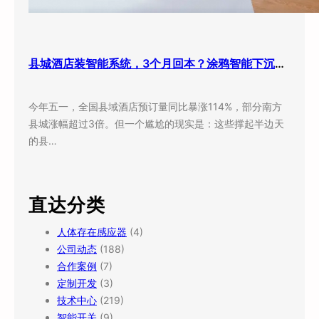
县城酒店装智能系统，3个月回本？涂鸦智能下沉市场打法曝光
今年五一，全国县域酒店预订量同比暴涨114%，部分南方
县城涨幅超过3倍。但一个尴尬的现实是：这些撑起半边天
的县…
直达分类
人体存在感应器
(4)
公司动态
(188)
合作案例
(7)
定制开发
(3)
技术中心
(219)
智能开关
(9)