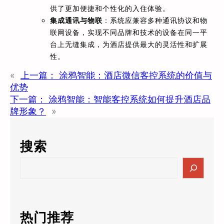
供了更加便捷和个性化的入住体验。
集成通讯与物联
：系统应兼容多种通讯协议和物
联网设备，实现不同品牌和技术的设备在同一平
台上无缝集成，为酒店提供最大的灵活性和扩展
性。
«
上一篇：
涂鸦智能：酒店微信客控系统的价值与
优势
下一篇：
涂鸦智能：智能客控系统如何提升酒店品
牌形象？
»
搜索
S
e
a
r
c
热门推荐
h