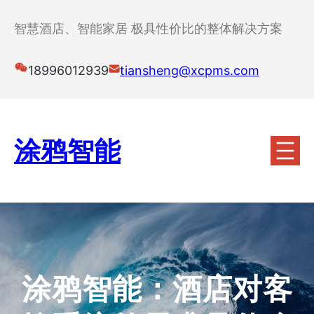
跳
至
智慧酒店、智能家居 极具性价比的整体解决方案
内
容
18996012939
tiansheng@xcpms.com
涂鸦智能
涂鸦智能：酒店对客