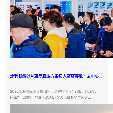
涂鸦智能以AI蓝牙直连方案切入酒店赛道：去中心化架构破解智能化改造三大痛点
2026上海国际酒店展期间，涂鸦智能（NYSE：TUYA，
HKEX：2391）的展区成为E7馆人气最旺的展位之…