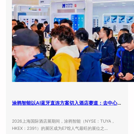
涂鸦智能以AI蓝牙直连方案切入酒店赛道：去中心化架构破解智能化改造三大痛点
2026上海国际酒店展期间，涂鸦智能（NYSE：TUYA，
HKEX：2391）的展区成为E7馆人气最旺的展位之…