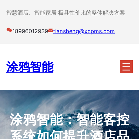
跳
至
智慧酒店、智能家居 极具性价比的整体解决方案
内
容
18996012939
tiansheng@xcpms.com
涂鸦智能
涂鸦智能：智能客控
系统如何提升酒店品