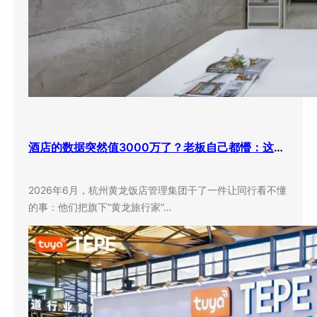
酒店的数据突然值3000万了？老板自己都懵：这玩意儿还能卖钱？
2026年6月，杭州黄龙饭店管理集团干了一件让同行看不懂
的事：他们把旗下”黄龙旅行家”…