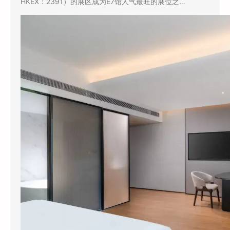
HKEX：2391）的展区成为E7馆人气最旺的展位之…