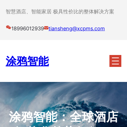
跳
至
智慧酒店、智能家居 极具性价比的整体解决方案
内
容
18996012939
tiansheng@xcpms.com
涂鸦智能
涂鸦智能：全球酒店