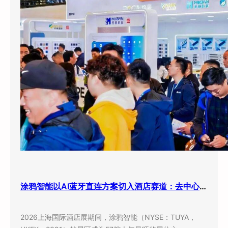
涂鸦智能以AI蓝牙直连方案切入酒店赛道：去中心化架构破解智能化改造三大痛点
2026上海国际酒店展期间，涂鸦智能（NYSE：TUYA，