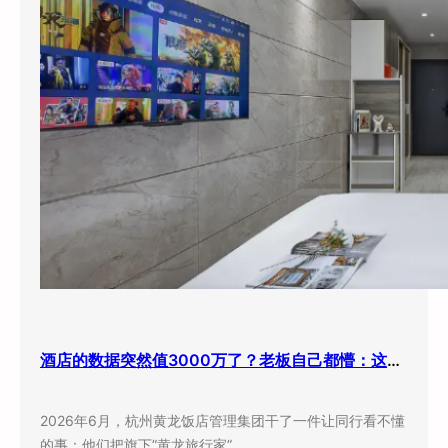
酒店的数据突然值3000万了？老板自己都懵：这玩意儿还能卖钱？
2026年6月，杭州黄龙饭店管理集团干了一件让同行看不懂
的事：他们把旗下”黄龙旅行家”…