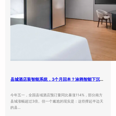
县城酒店装智能系统，3个月回本？涂鸦智能下沉市场打法曝光
今年五一，全国县域酒店预订量同比暴涨114%，部分南方
县城涨幅超过3倍。但一个尴尬的现实是：这些撑起半边天
的县…