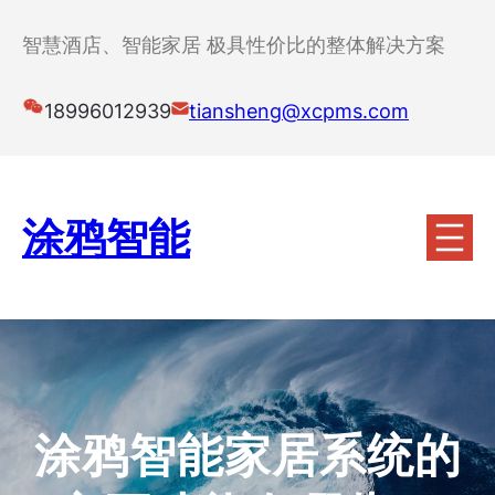
跳
至
智慧酒店、智能家居 极具性价比的整体解决方案
内
容
18996012939
tiansheng@xcpms.com
涂鸦智能
涂鸦智能家居系统的