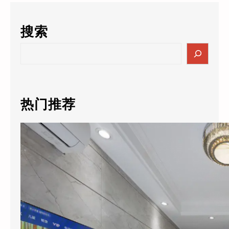
搜索
S
e
a
r
c
热门推荐
h