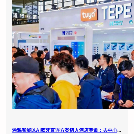
涂鸦智能以AI蓝牙直连方案切入酒店赛道：去中心化架构破解智能化改造三大痛点