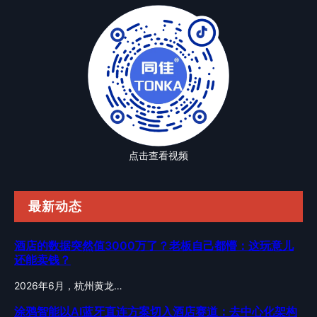
点击查看视频
最新动态
酒店的数据突然值3000万了？老板自己都懵：这玩意儿
还能卖钱？
2026年6月，杭州黄龙…
涂鸦智能以AI蓝牙直连方案切入酒店赛道：去中心化架构