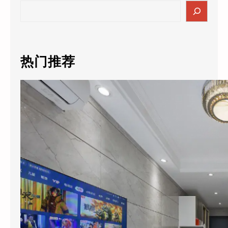
S
e
a
r
c
热门推荐
h