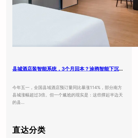
县城酒店装智能系统，3个月回本？涂鸦智能下沉市场打法曝光
今年五一，全国县域酒店预订量同比暴涨114%，部分南方
县城涨幅超过3倍。但一个尴尬的现实是：这些撑起半边天
的县…
直达分类