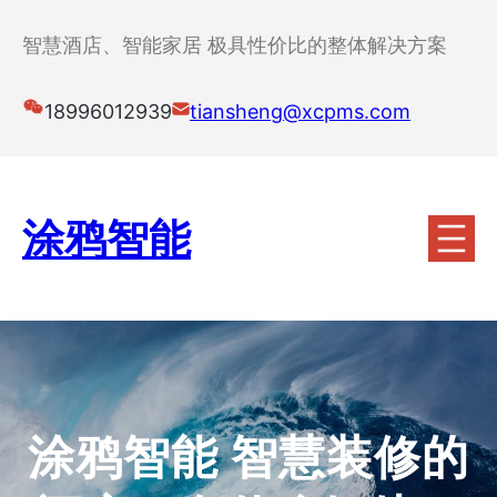
跳
至
智慧酒店、智能家居 极具性价比的整体解决方案
内
容
18996012939
tiansheng@xcpms.com
涂鸦智能
涂鸦智能 智慧装修的