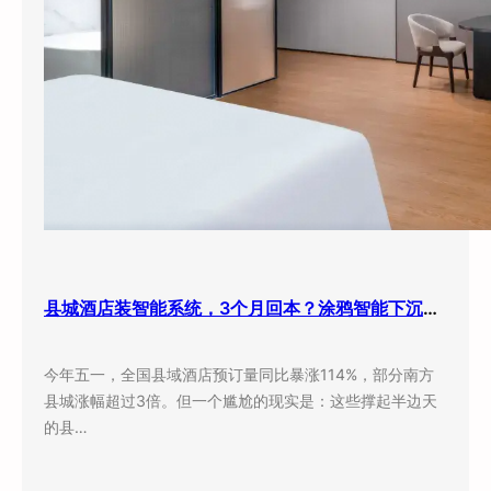
县城酒店装智能系统，3个月回本？涂鸦智能下沉市场打法曝光
今年五一，全国县域酒店预订量同比暴涨114%，部分南方
县城涨幅超过3倍。但一个尴尬的现实是：这些撑起半边天
的县…