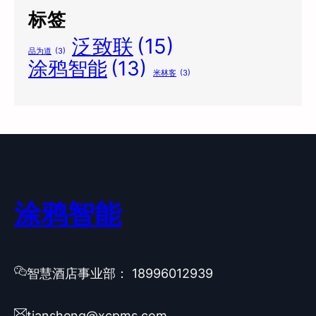
标签
泛致联
(15)
品为道
(3)
涂鸦智能
(13)
米林客
(3)
涂鸦智能
智慧酒店事业部： 18996012939
tiansheng@xcpms.com