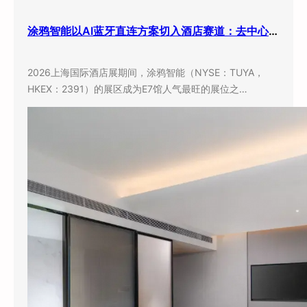
涂鸦智能以AI蓝牙直连方案切入酒店赛道：去中心化架构破解智能化改造三大痛点
2026上海国际酒店展期间，涂鸦智能（NYSE：TUYA，
HKEX：2391）的展区成为E7馆人气最旺的展位之…