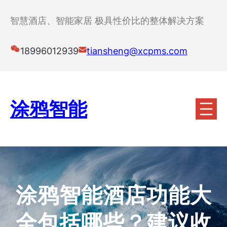
跳
至
智慧酒店、智能家居 极具性价比的整体解决方案
内
容
18996012939
tiansheng@xcpms.com
涂鸦智能
涂鸦智能酒店功能大
全包括哪些？建议收