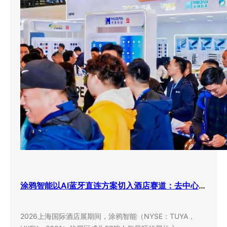
涂鸦智能以AI蓝牙直连方案切入酒店赛道：去中心化架构破解智能化改造三大痛点
2026上海国际酒店展期间，涂鸦智能（NYSE：TUYA，