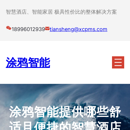
跳
至
智慧酒店、智能家居 极具性价比的整体解决方案
内
容
18996012939
tiansheng@xcpms.com
涂鸦智能
涂鸦智能提供哪些舒
适且便捷的智慧酒店