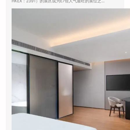
HKEX：2391）的展区成为E7馆人气最旺的展位之…