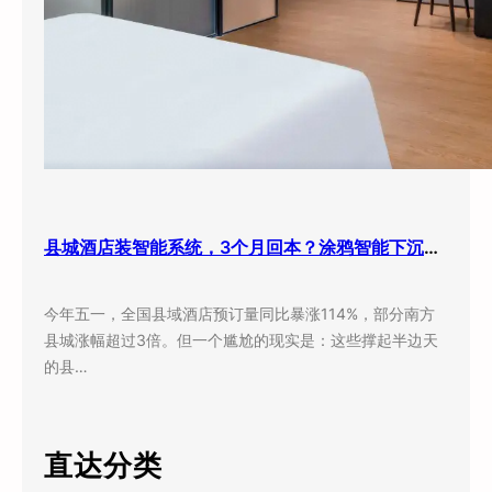
县城酒店装智能系统，3个月回本？涂鸦智能下沉市场打法曝光
今年五一，全国县域酒店预订量同比暴涨114%，部分南方
县城涨幅超过3倍。但一个尴尬的现实是：这些撑起半边天
的县…
直达分类