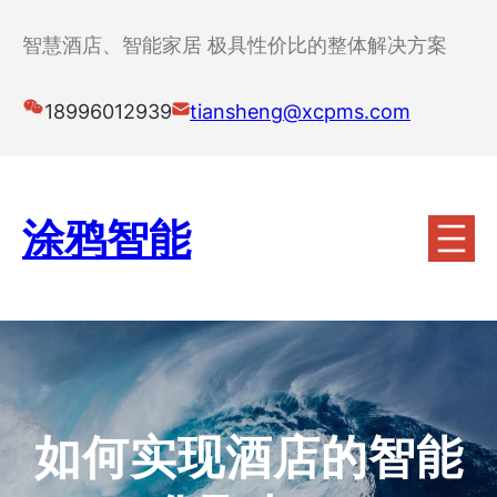
跳
至
智慧酒店、智能家居 极具性价比的整体解决方案
内
容
18996012939
tiansheng@xcpms.com
涂鸦智能
如何实现酒店的智能