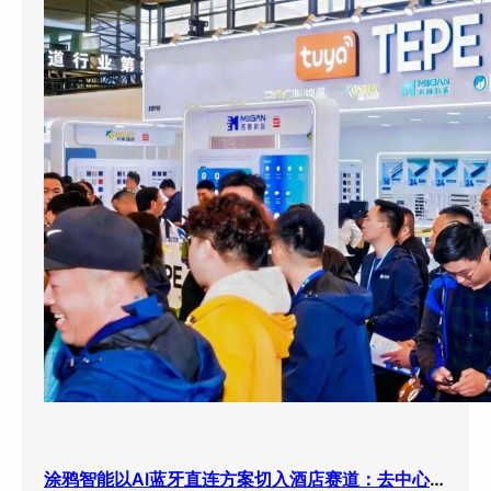
涂鸦智能以AI蓝牙直连方案切入酒店赛道：去中心化架构破解智能化改造三大痛点