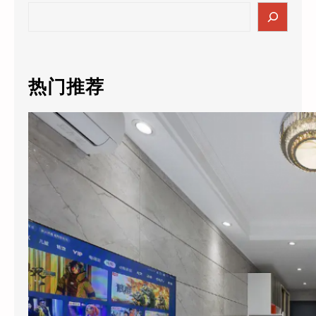
S
e
a
r
c
热门推荐
h