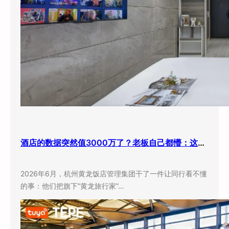
酒店的数据突然值3000万了？老板自己都懵：这玩意儿还能卖钱？
2026年6月，杭州黄龙饭店管理集团干了一件让同行看不懂
的事：他们把旗下”黄龙旅行家”…