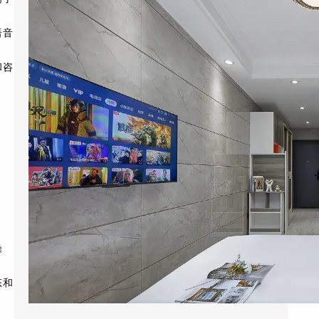
2026年6月，杭州黄龙饭店管理集团干了一件
语音
让同行看不懂的事：他们把旗下”黄龙旅行家”
…
和咨
操
态和