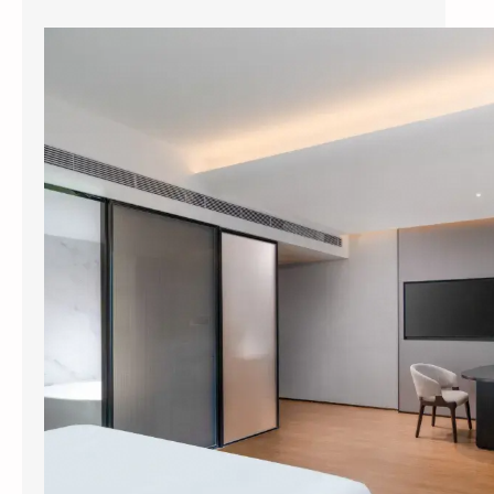
县城酒店装智能系统，3个月回本？涂鸦智能下沉市场打法曝光
今年五一，全国县域酒店预订量同比暴涨
114%，部分南方县城涨幅超过3倍。但一个尴
尬的现实是：这些撑起半边天的县…