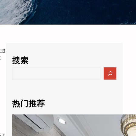
通过
区
搜索
S
e
a
r
c
热门推荐
h
酒店的数据突然值3000万了？老板自己都懵：这玩意儿还能卖钱？
高了