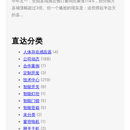
今年五一，全国县域酒店预订量同比暴涨114%，部分南方
县城涨幅超过3倍。但一个尴尬的现实是：这些撑起半边天
的县…
直达分类
人体存在感应器
(4)
公司动态
(188)
合作案例
(7)
定制开发
(3)
技术中心
(219)
智能开关
(9)
智能灯控
(1)
智能门锁
(5)
智能音箱
(5)
未分类
(2)
窗帘电机
(1)
网关主机
(2)