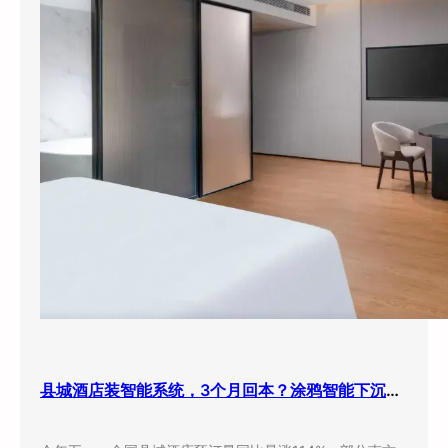
县城酒店装智能系统，3个月回本？涂鸦智能下沉市场打法曝光