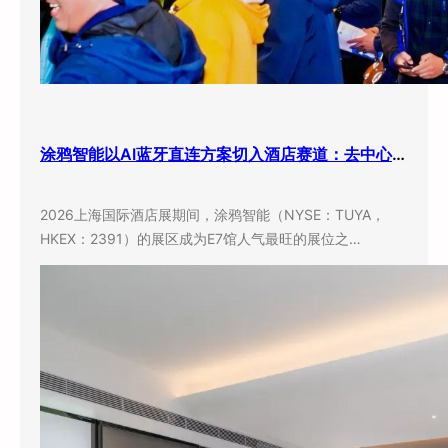
涂鸦智能以AI蓝牙直连方案切入酒店赛道：去中心化架构破解智能化改造三大痛点
2026上海国际酒店展期间，涂鸦智能（NYSE：TUYA，
HKEX：2391）的展区成为E7馆人气最旺的展位之…