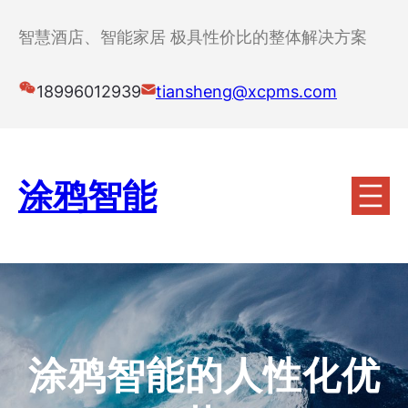
跳
至
智慧酒店、智能家居 极具性价比的整体解决方案
内
容
18996012939
tiansheng@xcpms.com
涂鸦智能
涂鸦智能的人性化优