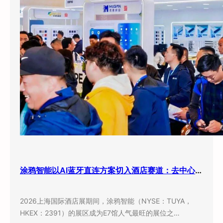
涂鸦智能以AI蓝牙直连方案切入酒店赛道：去中心化架构破解智能化改造三大痛点
2026上海国际酒店展期间，涂鸦智能（NYSE：TUYA，
HKEX：2391）的展区成为E7馆人气最旺的展位之…