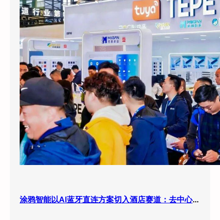
涂鸦智能以AI蓝牙直连方案切入酒店赛道：去中心化架构破解智能化改造三大痛点