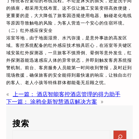
了传统客控繁琐的布线流程。不论是床头的插头，还是洗手间
的插座，都采用无线布置。这不仅让施工安装变得高效便捷，
更重要的是，大大降低了旅客因违规使用电器、触碰老化电线
等原因导致触电的风险，为客人营造一个安心的住宿环境。
（二）红外感应保安全
浴室等地，由于地面湿滑、水汽弥漫，是意外事故的高发区
域。客控系统配备的红外感应技术独具匠心，在浴室等关键区
域安装红外探测器，一旦旅客不慎滑倒、晕倒等意外发生，红
外探测器能迅速感应人体的异常状态，并即刻触发客房系统报
警机制。前台、客房服务人员能第一时间收到警报，及时赶到
现场救援，确保旅客的安全能得到最快速的响应，让独自出行
的客人、老人小孩等特殊群体都能毫无后顾之忧。
«
上一篇：
酒店智能客控酒店管理的得力助手
下一篇：
涂鸦全新智慧酒店解决方案
»
搜索
S