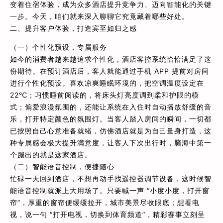
变着住宿体验，成为众多酒店提升竞争力、迈向智能化的关键
一步。今天，咱们就来深入聊聊它究竟藏着哪些好处。
二、提升客户体验，打造宾至如归之感
（一）个性化预设，专属服务
如今的消费者越来越追求个性化，酒店客控系统恰恰满足了这
份期待。在预订酒店后，客人就能通过手机 APP 提前对房间
进行个性化预设。喜欢凉爽睡眠环境的，把空调温度设定在
22℃；习惯睡前阅读的，将床头灯亮度调到柔和护眼的模
式；偏爱浪漫氛围的，还能让系统在入住时自动播放舒缓的音
乐，打开特定颜色的氛围灯。当客人踏入房间的瞬间，一切都
已按照自己心意准备就绪，仿佛酒店就是为自己量身打造，这
种专属感会极大提升满意度，让客人下次出行时，脑海中第一
个蹦出的就是这家酒店。
（二）智能语音控制，便捷随心
忙碌一天回到酒店，不想再动手找遥控器调节设备，这时候智
能语音控制就派上大用场了。只要喊一声 “小度小度，打开窗
帘”，厚重的窗帘便缓缓拉开，城市美景尽收眼底；想看电
视，说一句 “打开电视，切换到体育频道”，精彩赛事立刻呈