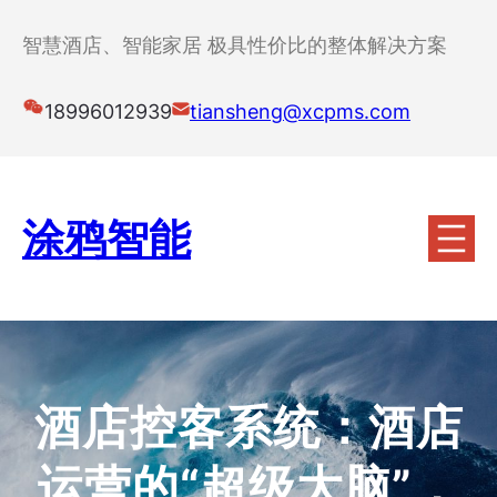
跳
至
智慧酒店、智能家居 极具性价比的整体解决方案
内
容
18996012939
tiansheng@xcpms.com
涂鸦智能
酒店控客系统：酒店
运营的“超级大脑”，