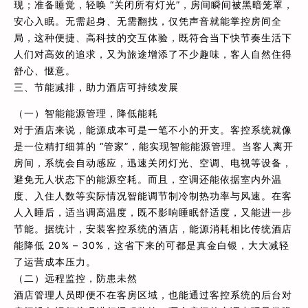
现；准备睡觉，轻唤 “关闭所有灯光”，房间瞬间被黑暗笼罩，
安心入眠。无需起身、无需翻找，仅凭声音就能掌控房间全
局，这种便捷、高科技的交互体验，既符合当下快节奏生活下
人们对高效的追求，又为旅途增添了不少趣味，客人自然住得
舒心、惬意。
三、节能减排，助力酒店可持续发展
（一）智能能源管理，降低能耗
对于酒店来说，能源成本可是一笔不小的开支。客控系统就像
是一位精打细算的 “管家”，能实现智能能源管理。当客人离开
房间，系统会自动感应，迅速关闭灯光、空调、电视等设备，
避免无人状态下的能源空耗。而且，空调还能依据室内外温
度、入住人数等实际情况智能调节制冷制热功率与风速。在客
人入睡后，适当调高温度，既不影响睡眠舒适度，又能进一步
节能。据统计，安装客控系统的酒店，能源消耗相比传统酒店
能降低 20% – 30%，这省下来的可都是真金白银，大大减轻
了运营成本压力。
（二）远程监控，防患未然
酒店管理人员即便不在客房区域，也能通过客控系统的后台对