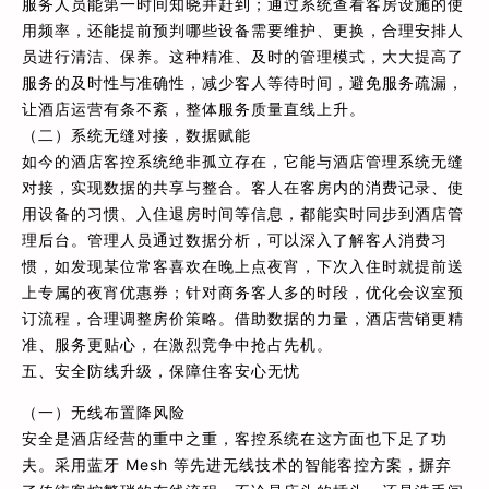
服务人员能第一时间知晓并赶到；通过系统查看客房设施的使
用频率，还能提前预判哪些设备需要维护、更换，合理安排人
员进行清洁、保养。这种精准、及时的管理模式，大大提高了
服务的及时性与准确性，减少客人等待时间，避免服务疏漏，
让酒店运营有条不紊，整体服务质量直线上升。
（二）系统无缝对接，数据赋能
如今的酒店客控系统绝非孤立存在，它能与酒店管理系统无缝
对接，实现数据的共享与整合。客人在客房内的消费记录、使
用设备的习惯、入住退房时间等信息，都能实时同步到酒店管
理后台。管理人员通过数据分析，可以深入了解客人消费习
惯，如发现某位常客喜欢在晚上点夜宵，下次入住时就提前送
上专属的夜宵优惠券；针对商务客人多的时段，优化会议室预
订流程，合理调整房价策略。借助数据的力量，酒店营销更精
准、服务更贴心，在激烈竞争中抢占先机。
五、安全防线升级，保障住客安心无忧
（一）无线布置降风险
安全是酒店经营的重中之重，客控系统在这方面也下足了功
夫。采用蓝牙 Mesh 等先进无线技术的智能客控方案，摒弃