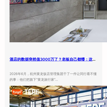
酒店的数据突然值3000万了？老板自己都懵：这玩意儿还能卖钱？
2026年6月，杭州黄龙饭店管理集团干了一件让同行看不懂
的事：他们把旗下”黄龙旅行家”…