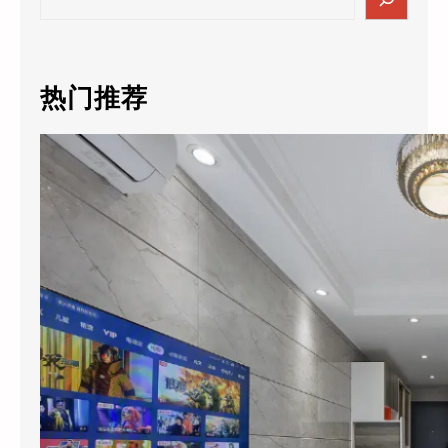
e
a
r
c
热门推荐
h