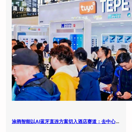
涂鸦智能以AI蓝牙直连方案切入酒店赛道：去中心化架构破解智能化改造三大痛点