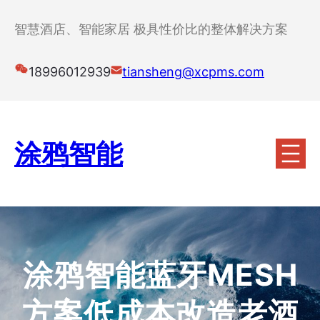
跳
至
智慧酒店、智能家居 极具性价比的整体解决方案
内
容
18996012939
tiansheng@xcpms.com
涂鸦智能
涂鸦智能蓝牙MESH
方案低成本改造老酒