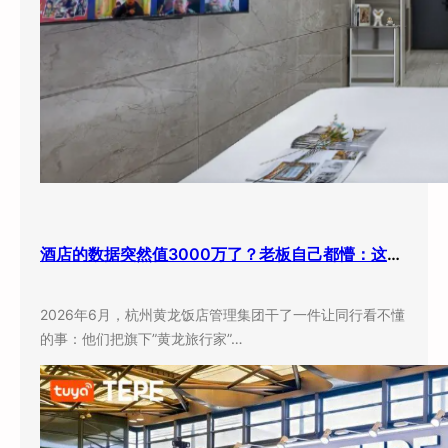
酒店的数据突然值3000万了？老板自己都懵：这玩意儿还能卖钱？
2026年6月，杭州黄龙饭店管理集团干了一件让同行看不懂
的事：他们把旗下”黄龙旅行家”…