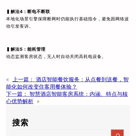
▍解法4：断电不断联
本地化场景引擎保障断网时仍能执行基础指令，避免因网络波
动引发客诉。
▍解法5：能耗管理
动态监测客房状态，无人时自动关闭高耗电设备。
«
上一篇：
酒店智能餐饮服务：从点餐到送餐，智
能化如何改变住客用餐体验？
下一篇：
智慧酒店智能客房系统：内涵、特点与核
心优势解析
»
搜索
S